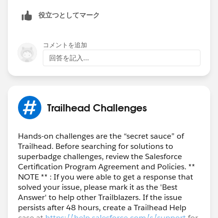
役立つとしてマーク
コメントを追加
回答を記入...
Trailhead Challenges
Hands-on challenges are the “secret sauce” of
Trailhead. Before searching for solutions to
superbadge challenges, review the Salesforce
Certification Program Agreement and Policies. **
NOTE ** : If you were able to get a response that
solved your issue, please mark it as the 'Best
Answer' to help other Trailblazers. If the issue
persists after 48 hours, create a Trailhead Help
case at
https://help.salesforce.com/s/support
for