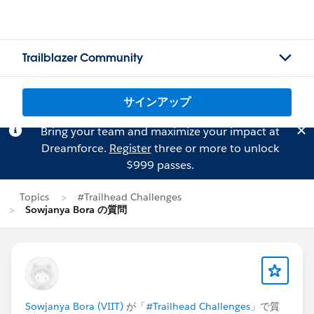
Trailblazer Community
サインアップ
Bring your team and maximize your impact at
Dreamforce.
Register
three or more to unlock
$999 passes.
Topics
#Trailhead Challenges
Sowjanya Bora の質問
Sowjanya Bora (VIIT)
が「
#Trailhead Challenges
」で質