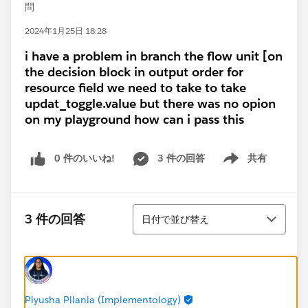
問
2024年1月25日 18:28
i have a problem in branch the flow unit [on
the decision block in output order for
resource field we need to take to take
updat_toggle.value but there was no opion
on my playground how can i pass this
0 件のいいね!
3 件の回答
共有
Show menu
並び替え
3 件の回答
日付で並び替え
Piyusha Pilania (Implementology)