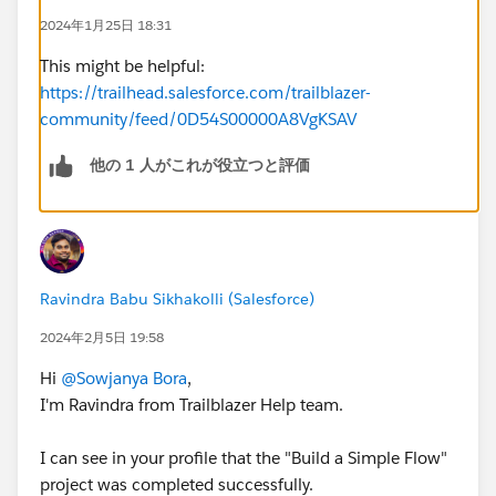
2024年1月25日 18:31
This might be helpful:
https://trailhead.salesforce.com/trailblazer-
community/feed/0D54S00000A8VgKSAV
他の 1 人がこれが役立つと評価
Ravindra Babu Sikhakolli (Salesforce)
2024年2月5日 19:58
Hi
@Sowjanya Bora
,
I'm Ravindra from Trailblazer Help team.
I can see in your profile that the "Build a Simple Flow"
project was completed successfully.