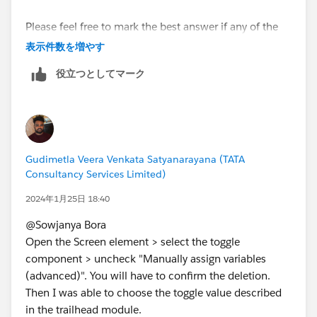
Please feel free to mark the best answer if any of the
above responses helped you to fix the issue. Thank
表示件数を増やす
you!
役立つとしてマーク
Best Regards,
Ravindra
Gudimetla Veera Venkata Satyanarayana (TATA
Consultancy Services Limited)
2024年1月25日 18:40
@Sowjanya Bora
Open the Screen element > select the toggle
component > uncheck "Manually assign variables
(advanced)". You will have to confirm the deletion.
Then I was able to choose the toggle value described
in the trailhead module.