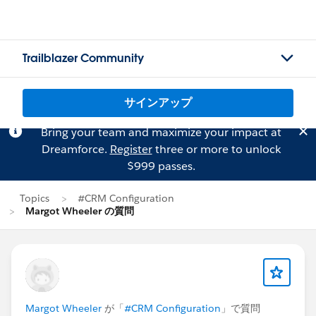
Trailblazer Community
サインアップ
Bring your team and maximize your impact at
Dreamforce.
Register
three or more to unlock
$999 passes.
Topics
#CRM Configuration
Margot Wheeler の質問
Margot Wheeler
が「
#CRM Configuration
」で質問