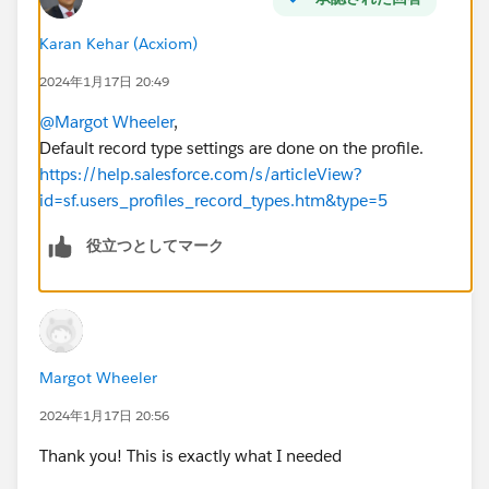
Karan Kehar (Acxiom)
2024年1月17日 20:49
@Margot Wheeler
,
Default record type settings are done on the profile.
https://help.salesforce.com/s/articleView?
id=sf.users_profiles_record_types.htm&type=5
役立つとしてマーク
Margot Wheeler
2024年1月17日 20:56
Thank you! This is exactly what I needed