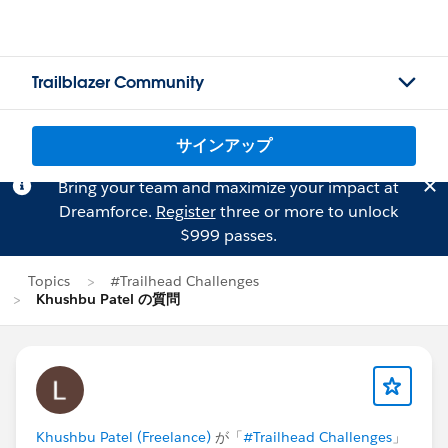
Trailblazer Community
サインアップ
Bring your team and maximize your impact at
Dreamforce.
Register
three or more to unlock
$999 passes.
Topics
#Trailhead Challenges
Khushbu Patel の質問
Khushbu Patel (Freelance)
が「
#Trailhead Challenges
」