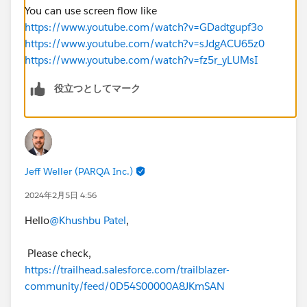
You can use screen flow like
https://www.youtube.com/watch?v=GDadtgupf3o
https://www.youtube.com/watch?v=sJdgACU65z0
https://www.youtube.com/watch?v=fz5r_yLUMsI
役立つとしてマーク
Jeff Weller (PARQA Inc.)
2024年2月5日 4:56
Hello
@Khushbu Patel
,
Please check,
https://trailhead.salesforce.com/trailblazer-
community/feed/0D54S00000A8JKmSAN