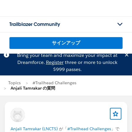
Trailblazer Community
サインアップ
Bring your team and maximize your impact at
Dreamforce.
Register
three or more to unlock
$999 passes.
Topics
#Trailhead Challenges
Anjali Tamrakar の質問
Anjali Tamrakar (LNCTS)
が「
#Trailhead Challenges
」で