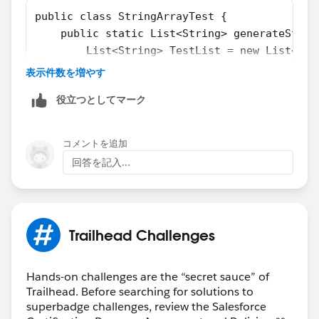
public class StringArrayTest {
    public static List<String> generateStrin
        List<String> TestList = new List<Str
        for(Integer i=0;i<N;i++){
表示件数を増やす
            TestList.add('Test '+ i);
役立つとしてマーク
            system.debug(TestList[i]);
        }
        return TestList;
コメントを追加
    }
回答を記入...
}
Execute cltr+E
Trailhead Challenges
StringArrayTest.generateStringArray(5);
Hands-on challenges are the “secret sauce” of
Trailhead. Before searching for solutions to
superbadge challenges, review the Salesforce