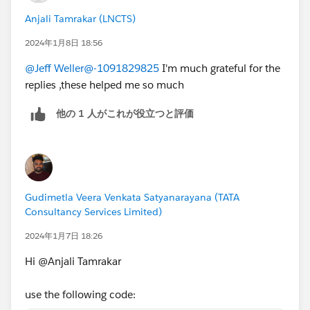
Anjali Tamrakar (LNCTS)
2024年1月8日 18:56
@Jeff Weller
@-1091829825
I'm much grateful for the
replies ,these helped me so much
他の 1 人がこれが役立つと評価
Gudimetla Veera Venkata Satyanarayana (TATA
Consultancy Services Limited)
2024年1月7日 18:26
Hi @Anjali Tamrakar
use the following code: