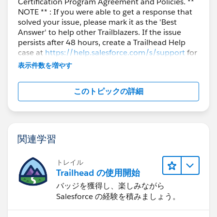
Certification Program Agreement and Policies. **
NOTE ** : If you were able to get a response that
solved your issue, please mark it as the 'Best
Answer' to help other Trailblazers. If the issue
persists after 48 hours, create a Trailhead Help
case at
https://help.salesforce.com/s/support
for
further assistance.
表示件数を増やす
このトピックの詳細
関連学習
トレイル
Trailhead の使用開始
バッジを獲得し、楽しみながら
Salesforce の経験を積みましょう。