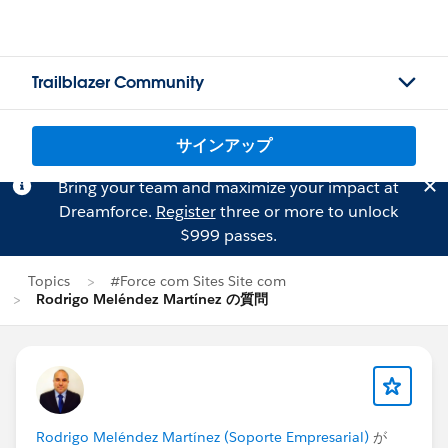
Trailblazer Community
サインアップ
Bring your team and maximize your impact at
Dreamforce.
Register
three or more to unlock
$999 passes.
Topics
#Force com Sites Site com
Rodrigo Meléndez Martínez の質問
Rodrigo Meléndez Martínez (Soporte Empresarial)
が