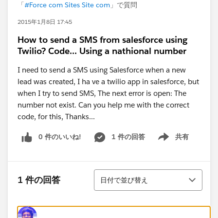
「
#Force com Sites Site com
」で質問
2015年1月8日 17:45
How to send a SMS from salesforce using
Twilio? Code... Using a nathional number
I need to send a SMS using Salesforce when a new
lead was created, I ha ve a twilio app in salesforce, but
when I try to send SMS, The next error is open: The
number not exist. Can you help me with the correct
code, for this, Thanks...
0 件のいいね!
1 件の回答
共有
Show menu
並び替え
1 件の回答
日付で並び替え