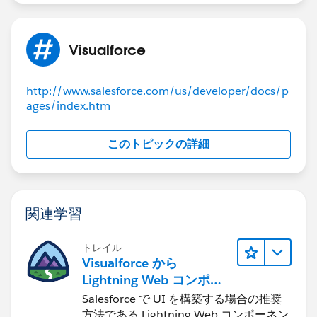
Visualforce
http://www.salesforce.com/us/developer/docs/p
ages/index.htm
このトピックの詳細
関連学習
トレイル
Visualforce から
Lightning Web コンポー
ネントへの移行
Salesforce で UI を構築する場合の推奨
方法である Lightning Web コンポーネン