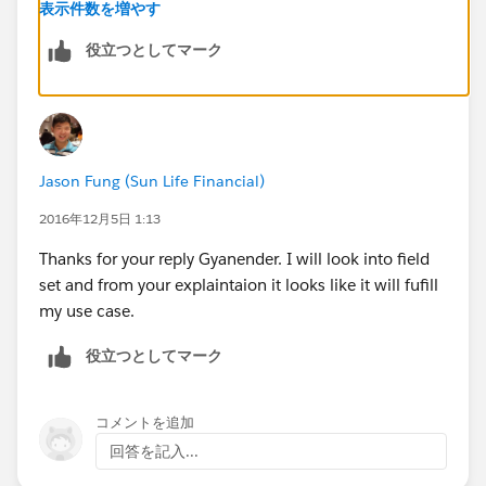
user criteria.
表示件数を増やす
In future if you want to add or remove any fields so
役立つとしてマーク
you will not do the chagnes in the code , you just add
or remove field using the configuration.
Please let me know if you need any help for the same.
Regards,
Gyani
Jason Fung (Sun Life Financial)
2016年12月5日 1:13
Thanks for your reply Gyanender. I will look into field
set and from your explaintaion it looks like it will fufill
my use case.
役立つとしてマーク
コメントを追加
回答を記入...