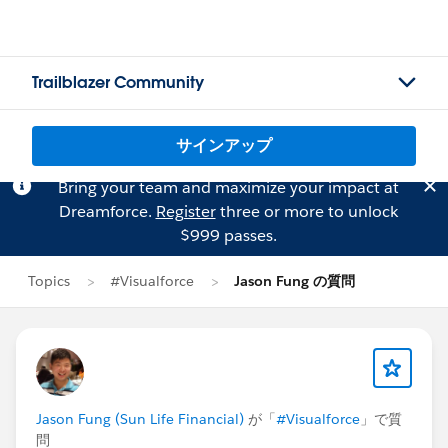
Trailblazer Community
サインアップ
Bring your team and maximize your impact at
Dreamforce.
Register
three or more to unlock
$999 passes.
Topics
#Visualforce
Jason Fung の質問
Jason Fung (Sun Life Financial)
が「
#Visualforce
」で質
問