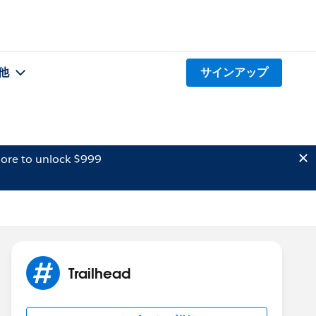
他
サインアップ
ore to unlock $999
Trailhead