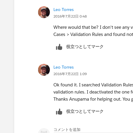
Leo Torres
2016年7月22日 0:48
Where would that be? I don't see any va
Cases > Validation Rules and found noth
役立つとしてマーク
Leo Torres
2016年7月22日 1:09
Ok found it. I searched Validation Rul
validation rules. I deactivated the one f
Thanks Anupama for helping out. You go
役立つとしてマーク
コメントを追加