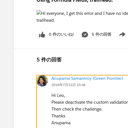
0 件のいいね!
5 件の回答
Show 
5 件の回答
Anupama Samantroy (Green Frontier)
2016年7月21日 23:46
Hi Leo,
Please deactivate the custom validation 
Then check the challenge.
Thanks
Anupama