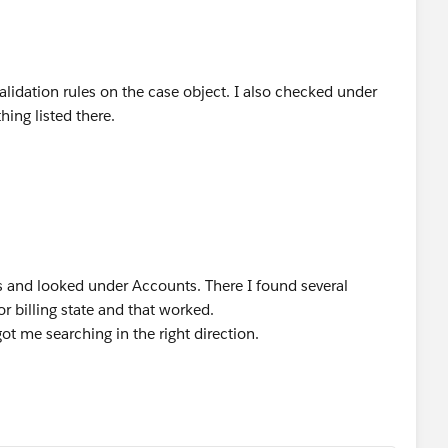
lidation rules on the case object. I also checked under
ing listed there.
es and looked under Accounts. There I found several
or billing state and that worked.
t me searching in the right direction.