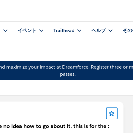
る
イベント
Trailhead
ヘルプ
その
and maximize your impact at Dreamforce.
Register
three or m
passes.
 no idea how to go about it. this is for the :