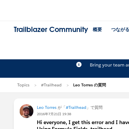
Trailblazer Community
概要
つなが
Bring your team 
Topics
#Trailhead
Leo Torres の質問
Leo Torres
が「
#Trailhead
」で質問
2016年7月21日 19:38
Hi everyone, I get this error and I have
Using Formula Fields, trailhead.