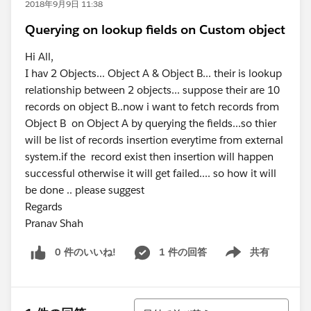
2018年9月9日 11:38
Querying on lookup fields on Custom object
Hi All,
I hav 2 Objects... Object A & Object B... their is lookup
relationship between 2 objects... suppose their are 10
records on object B..now i want to fetch records from
Object B on Object A by querying the fields...so thier
will be list of records insertion everytime from external
system.if the record exist then insertion will happen
successful otherwise it will get failed.... so how it will
be done .. please suggest
Regards
Pranav Shah
0 件のいいね!
1 件の回答
共有
Show menu
並び替え