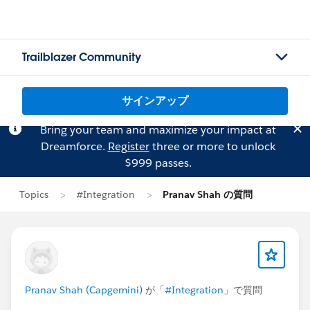
Trailblazer Community
サインアップ
Bring your team and maximize your impact at
Dreamforce.
Register
three or more to unlock
$999 passes.
Topics
#Integration
Pranav Shah の質問
Pranav Shah (Capgemini)
が「
#Integration
」で質問