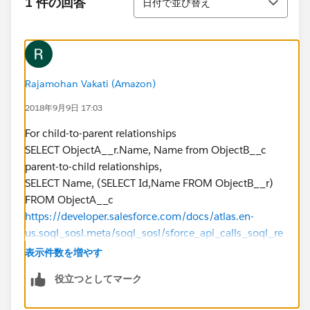
1 件の回答
日付で並び替え
Rajamohan Vakati (Amazon)
2018年9月9日 17:03
For child-to-parent relationships
SELECT ObjectA__r.Name, Name from ObjectB__c
parent-to-child relationships,
SELECT Name, (SELECT Id,Name FROM ObjectB__r)
FROM ObjectA__c
https://developer.salesforce.com/docs/atlas.en-
us.soql_sosl.meta/soql_sosl/sforce_api_calls_soql_re
lationships_understanding.htm
表示件数を増やす
役立つとしてマーク