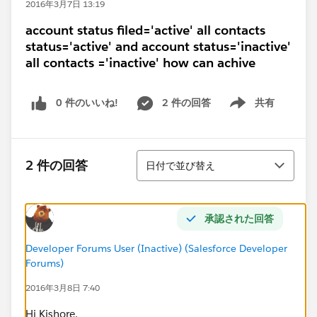
2016年3月7日 13:19
account status filed='active' all contacts
status='active' and account status='inactive'
all contacts ='inactive' how can achive
0 件のいいね!
2 件の回答
共有
Show menu
並び替え
2 件の回答
日付で並び替え
承認された回答
Developer Forums User (Inactive) (Salesforce Developer
Forums)
2016年3月8日 7:40
Hi Kishore,