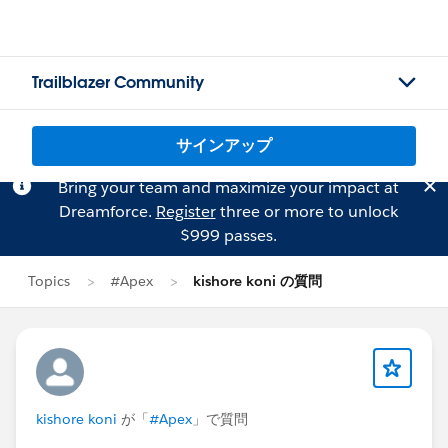
Trailblazer Community
サインアップ
Bring your team and maximize your impact at
Dreamforce.
Register
three or more to unlock
$999 passes.
Topics
#Apex
kishore koni の質問
kishore koni
が「
#Apex
」で質問