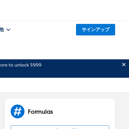
他
サインアップ
ore to unlock $999
Formulas