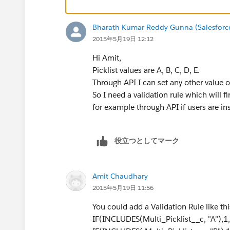
Bharath Kumar Reddy Gunna (Salesforc
2015年5月19日 12:12
Hi Amit,
Picklist values are A, B, C, D, E.
Through API I can set any other value 
So I need a validation rule which will f
for example through API if users are ins
役立つとしてマーク
Amit Chaudhary
2015年5月19日 11:56
You could add a Validation Rule like thi
IF(INCLUDES(Multi_Picklist__c, "A"),1