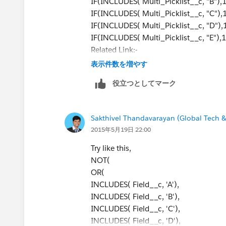
IF(INCLUDES( Multi_Picklist__c, "B"),
IF(INCLUDES( Multi_Picklist__c, "C"),
IF(INCLUDES( Multi_Picklist__c, "D"),
IF(INCLUDES( Multi_Picklist__c, "E"),1
Related Link:-
https://success.salesforce.com/ans
表示件数を増やす
https://developer.salesforce.com/f
役立つとしてマーク
https://developer.salesforce.com/f
https://help.salesforce.com/apex/H
id=tips_for_using_picklist_formula_f
Sakthivel Thandavarayan (Global Tech &
https://success.salesforce.com/ans
2015年5月19日 22:00
If this makes your solution , mark this a
Try like this,
NOT(
OR(
INCLUDES( Field__c, 'A'),
INCLUDES( Field__c, 'B'),
INCLUDES( Field__c, 'C'),
INCLUDES( Field__c, 'D'),