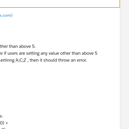
e.com)
other than above 5.
ire if users are setting any value other than above 5
ertinng A;C;Z , then it should throw an error.
s:
,0) +