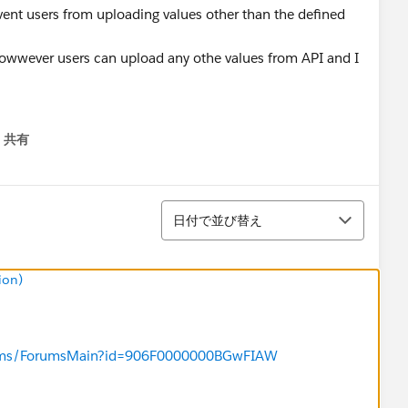
revent users from uploading values other than the defined
howwever users can upload any othe values from API and I
共有
menu
並び替え
日付で並び替え
ion)
forums/ForumsMain?id=906F0000000BGwFIAW