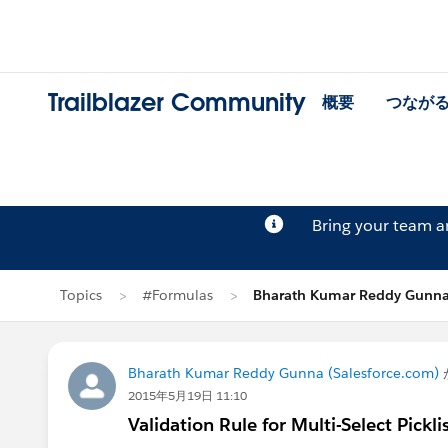
Trailblazer Community
概要
つなが
Bring your team 
Topics
#Formulas
Bharath Kumar Reddy Gun
Bharath Kumar Reddy Gunna (Salesforce.com)
2015年5月19日 11:10
Validation Rule for Multi-Select Picklis