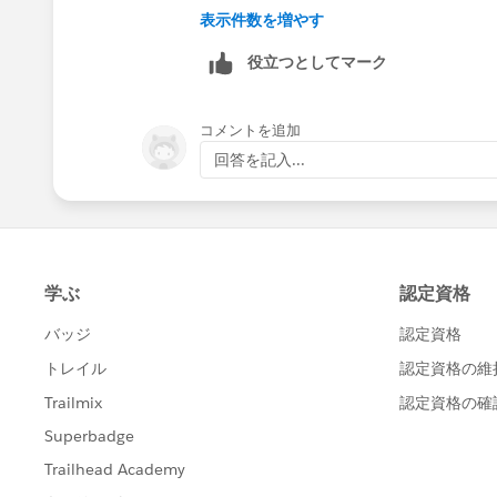
INCLUDES( Field__c, 'E')
表示件数を増やす
)
役立つとしてマーク
)
コメントを追加
回答を記入...