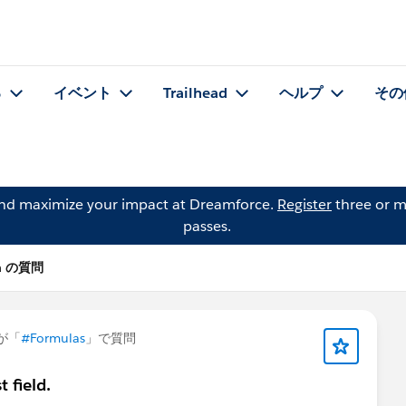
る
イベント
Trailhead
ヘルプ
その
and maximize your impact at Dreamforce.
Register
three or m
passes.
na の質問
が「
#Formulas
」で質問
t field.