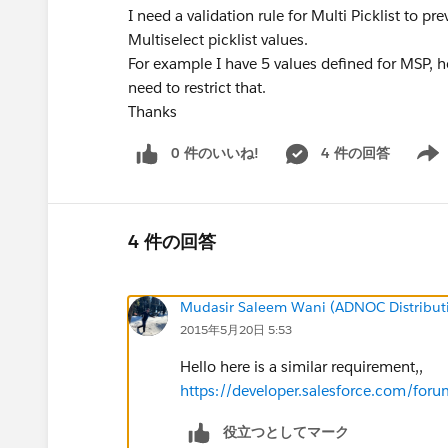
I need a validation rule for Multi Picklist to p
Multiselect picklist values.
For example I have 5 values defined for MSP, 
need to restrict that.
Thanks
0 件のいいね!
4 件の回答
Show 
4 件の回答
Mudasir Saleem Wani (ADNOC Distribut
2015年5月20日 5:53
Hello here is a similar requirement,,
https://developer.salesforce.com/
役立つとしてマーク