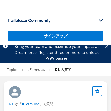
Trailblazer Community
サインアップ
Bring your team and maximize your impact at
Dreamforce.
Register
three or more to unlock
$999 passes.
Topics
#Formulas
K L の質問
K L
が「
#Formulas
」で質問