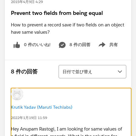
2015年4月9日 4:29
Prevent two fields from being equal
How to prevent a record save if two fields on an object
have same values?
0 件のいいね!
8 件の回答
共有
Show menu
並び替え
8 件の回答
日付で並び替え
Krutik Yadav (Maruti Techlabs)
2022年1月19日 11:59
Hey Anupam Rastogi, I am looking for same values of