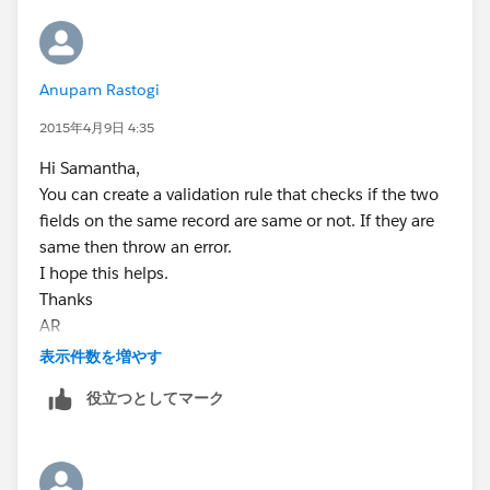
Anupam Rastogi
2015年4月9日 4:35
Hi Samantha,
You can create a validation rule that checks if the two
fields on the same record are same or not. If they are
same then throw an error.
I hope this helps.
Thanks
AR
If you found the reply useful that solves your query
表示件数を増やす
then please mark it as best.
役立つとしてマーク