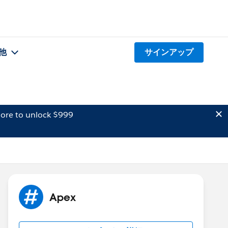
他
サインアップ
ore to unlock $999
Apex