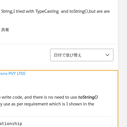
tring,I tried with TypeCasting and toString(),but are are
共有
menu
並び替え
日付で並び替え
ions PVT LTD)
o write code, and there is no need to use
toString()
ly use as per requirement which is I shown in the
ationship 