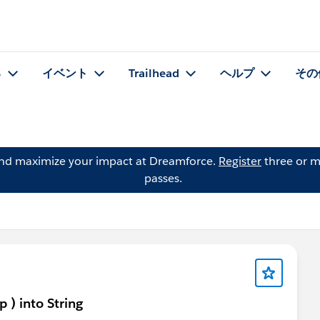
る
イベント
Trailhead
ヘルプ
その
and maximize your impact at Dreamforce.
Register
three or m
passes.
 ) into String