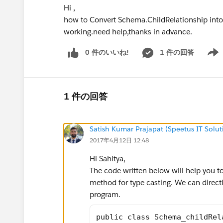
Hi ,
how to Convert Schema.ChildRelationship into S
working.need help,thanks in advance.
0 件のいいね!
1 件の回答
Show 
1 件の回答
Satish Kumar Prajapat (Speetus IT Solut
2017年4月12日 12:48
Hi Sahitya,
The code written below will help you t
method for type casting. We can direct
program.
public class Schema_childRel