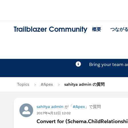
Trailblazer Community
概要
つなが
Bring your team 
Topics
#Apex
sahitya admin の質問
sahitya admin
が「
#Apex
」で質問
2017年4月12日 12:02
Convert for (Schema.ChildRelationship