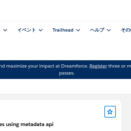
る
イベント
Trailhead
ヘルプ
その
and maximize your impact at Dreamforce.
Register
three or m
passes.
ues using metadata api