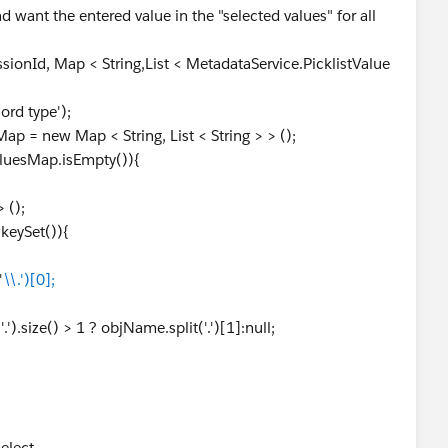
d want the entered value in the "selected values" for all
ssionId, Map < String,List < MetadataService.PicklistValue
rd type');
p = new Map < String, List < String > > ();
luesMap.isEmpty()){
 ();
eySet()){
'
\\.')[0];
e() > 1 ? objName.split('.')[1]:null;
elect