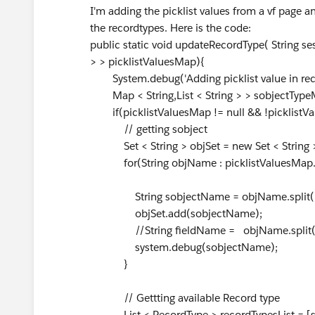
I'm adding the picklist values from a vf page an
the recordtypes. Here is the code:
public static void updateRecordType( String se
> > picklistValuesMap){
System.debug('Adding picklist value in reco
Map < String,List < String > > sobjectTypeMa
if(picklistValuesMap != null && !picklistVa
// getting sobject
Set < String > objSet = new Set < String >
for(String objName : picklistValuesMap.k
String sobjectName = objName.split(
objSet.add(sobjectName);
//String fieldName = objName.split('.').siz
system.debug(sobjectName);
}
// Gettting available Record type
List < RecordType > recordTypesList = [s