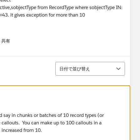
ive,sobjectType from RecordType where sobjectType IN:
e ⌗43. it gives exception for more than 10
ningTest()){
t < String > ();
共有
menu
st){
spacePrefix != null ?
loperName:recType.developerName;
並び替え
tType+'.'+RecordTypeName);
日付で並び替え
cTypeNameLst);
k
aDataRecordTypeLst = new List <
aPort();
d say in chunks or batches of 10 record types (or
rvice.SessionHeader_element();
callouts. You can make up to 100 callouts in a
Id;// UserInfo.getSessionId();
n increased from 10.