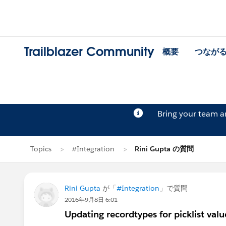
Trailblazer Community
概要
つなが
Bring your team 
Topics
#Integration
Rini Gupta の質問
Rini Gupta
が「
#Integration
」で質問
2016年9月8日 6:01
Updating recordtypes for picklist val