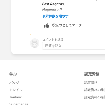
service.timeout_x = 120000;
Best Regards,
List < MetadataService.Metadata > metaDat
Nagendra.P
System.debug('before first call');
表示件数を増やす
if(!Test.isRunningTest())
metaDataList = service.readMetadata('R
役立つとしてマーク
else{
MetadataService.RecordType testRtype=
コメントを追加
testRtype.fullName = 'Account.Type
回答を記入...
MetadataService.RecordTypePicklistV
MetadataService.RecordTypePicklistValue();
dd.picklist ='type';
testRtype.picklistValues = new List < Me
metaDataList.add(testRtype);
}
System.debug('after first call');
List < MetadataService.RecordType > recor
metaDataList;
System.debug('==>>metaDataList '+me