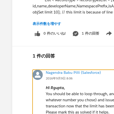
id,name,developerName,NamespacePrefix,isAct
objSet limit 10]; // this limit is because of lin
表示件数を増やす
if(!recordTypesList.isEmpty()||Test.isRun
List < String > recTypeNameLst = new Lis
0 件のいいね!
1 件の回答
Show 
for(RecordType recType:recordTypesLi
String RecordTypeName = recType.Name
recType.NamespacePrefix+'__'+recType.deve
recTypeNameLst.add(recType.sobjec
1 件の回答
}
System.debug('recTypeNameLst::::'+re
Nagendra Babu Pilli (Salesforce)
// List of record type to update in bul
2016年9月9日 8:06
List < MetadataService.RecordType > met
MetadataService.RecordType > ();
Hi
Rgupta
,
service = new MetadataService.Metadat
You should be able to loop through, an
service.SessionHeader = new MetadataSe
whatever number you chose) and issue 
service.SessionHeader.sessionId =session
transaction now that the limit has bee
Please mark this as solved if it helps.