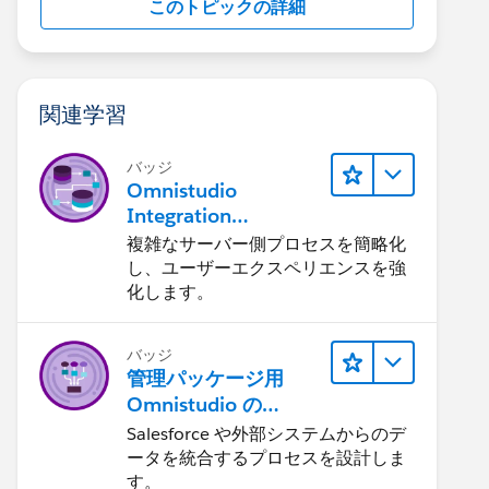
このトピックの詳細
関連学習
バッジ
Omnistudio
Integration
Procedure の基本事
複雑なサーバー側プロセスを簡略化
項
し、ユーザーエクスペリエンスを強
化します。
バッジ
管理パッケージ用
Omnistudio の
Integration
Salesforce や外部システムからのデ
Procedure
ータを統合するプロセスを設計しま
す。