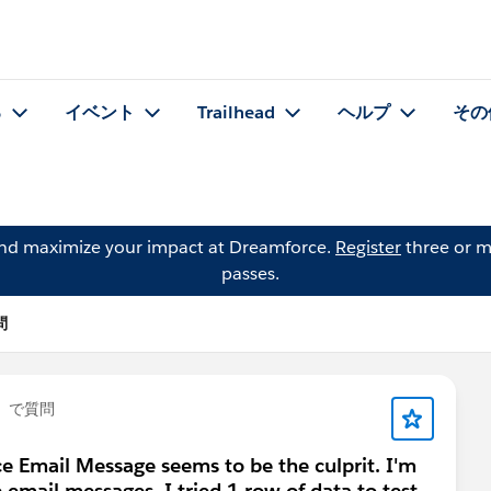
る
イベント
Trailhead
ヘルプ
その
and maximize your impact at Dreamforce.
Register
three or m
passes.
問
」で質問
nce Email Message seems to be the culprit. I'm
e email messages. I tried 1 row of data to test