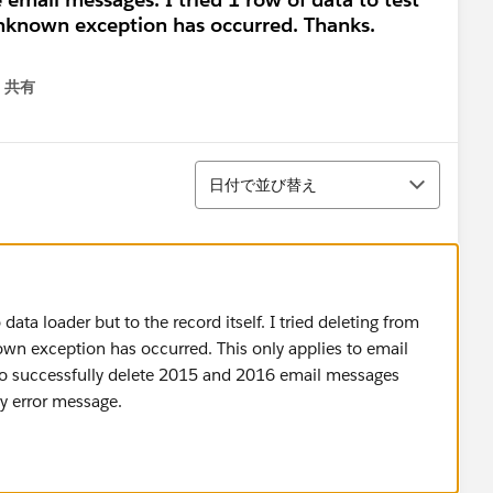
unknown exception has occurred. Thanks.
共有
menu
並び替え
日付で並び替え
o data loader but to the record itself. I tried deleting from
wn exception has occurred. This only applies to email
o successfully delete 2015 and 2016 email messages
y error message.