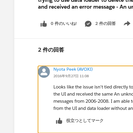
and received an error message - An 
0 件のいいね!
2 件の回答
Show 
2 件の回答
Nyota Peek (AVOXI)
2016年9月27日 11:08
Looks like the issue isn't tied directly t
the UI and received the same An unkno
messages from 2006-2008. I am able t
from the UI and data loader without an
役立つとしてマーク