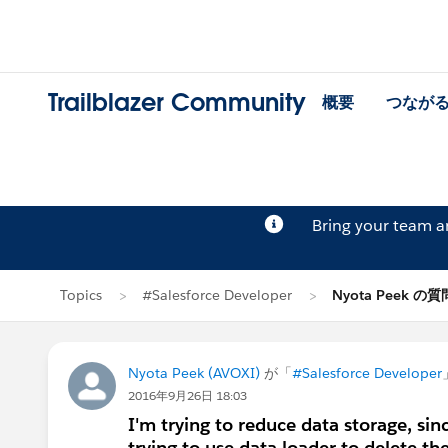
Trailblazer Community
概要
つなが
Bring your team 
Topics
#Salesforce Developer
Nyota Peek の質
Nyota Peek (AVOXI)
が「
#Salesforce Developer
2016年9月26日 18:03
I'm trying to reduce data storage, si
trying to use data loader to delete th