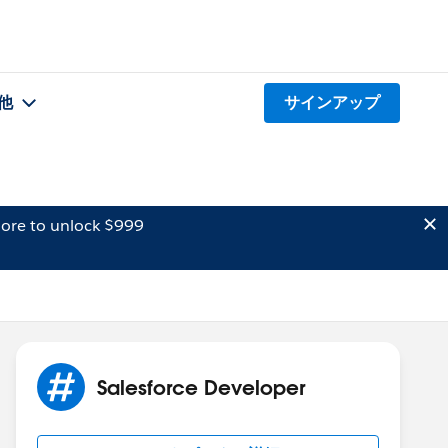
他
サインアップ
ore to unlock $999
Salesforce Developer