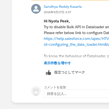
Sandhya Reddy Kasarla
2016年9月27日 3:37
Hi Nyota Peek,
Try to disable Bulk API in Dataloader an
Please refer below link to configure Da
https://help.salesforce.com/apex/H
id=configuring_the_data_loader.htm&
To know the behaviour of Dataloader, p
https://help.salesforce.com/apex/H
表示件数を増やす
id=loader_using_bulk_api.htm&langu
役立つとしてマーク
For a similar discussion, please refer b
https://success.salesforce.com/ans
コメントを追加
回答を記入...
Hope this helps you!
Please accept my solution as Best Answer
other as the proper solution.