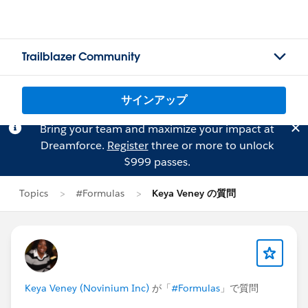
Trailblazer Community
サインアップ
Bring your team and maximize your impact at
Dreamforce.
Register
three or more to unlock
$999 passes.
Topics
#Formulas
Keya Veney の質問
Keya Veney (Novinium Inc)
が「
#Formulas
」で質問