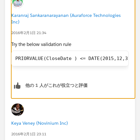
Karanraj Sankaranarayanan (Auraforce Technologies
Inc)
2016年2月1日 21:34
Try the below validation rule
PRIORVALUE(CloseDate ) <= DATE(2015,12,31) &
他の 1 人がこれが役立つと評価
Keya Veney (Novinium Inc)
2016年2月1日 23:11