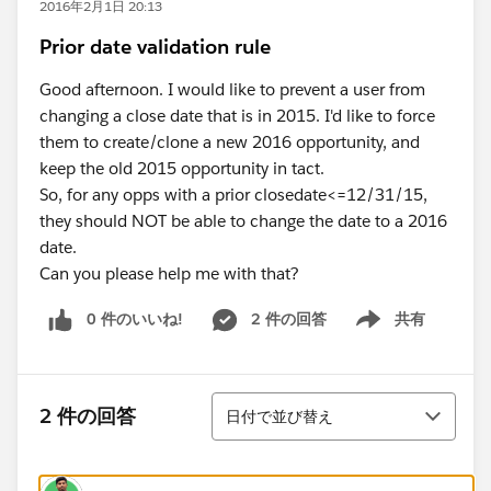
2016年2月1日 20:13
Prior date validation rule
Good afternoon. I would like to prevent a user from
changing a close date that is in 2015. I'd like to force
them to create/clone a new 2016 opportunity, and
keep the old 2015 opportunity in tact.
So, for any opps with a prior closedate<=12/31/15,
they should NOT be able to change the date to a 2016
date.
Can you please help me with that?
0 件のいいね!
2 件の回答
共有
Show menu
並び替え
2 件の回答
日付で並び替え