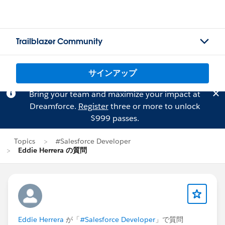
Trailblazer Community
サインアップ
Bring your team and maximize your impact at
Dreamforce.
Register
three or more to unlock
$999 passes.
Topics
#Salesforce Developer
Eddie Herrera の質問
Eddie Herrera
が「
#Salesforce Developer
」で質問