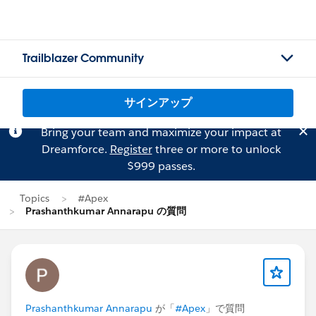
Trailblazer Community
サインアップ
Bring your team and maximize your impact at
Dreamforce.
Register
three or more to unlock
$999 passes.
Topics
#Apex
Prashanthkumar Annarapu の質問
Prashanthkumar Annarapu
が「
#Apex
」で質問