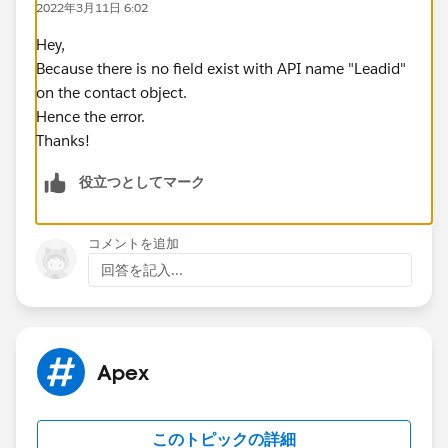
2022年3月11日 6:02
con.Leadid=
ld.id
;
insert con;
Hey,
if(
con.id
!=null)
Because there is no field exist with API name "Leadid"
system.debug('contact record is created with
on the contact object.
id ..:'+
con.id
);
Hence the error.
}
Thanks!
}
役立つとしてマーク
Error:
Variable does not exist: Leadid
whats wrong on my code
コメントを追加
回答を記入...
Apex
このトピックの詳細