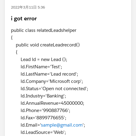
2022年3月11日 5:36
i got error
public class relatedLeadshelper
{
public void createLeadrecord()
{
Lead ld = new Lead ();
ld.FirstName='Test';
ld.LastName='Lead record';
ld.Company='Microsoft corp';
ld.Status='Open not connected';
ld.Industry='Banking';
ld.AnnualRevenue=45000000;
ld.Phone='990887766';
ld.Fax='8899776655';
ld.Email='
sample@gmail.com
';
ld.LeadSource='Web';