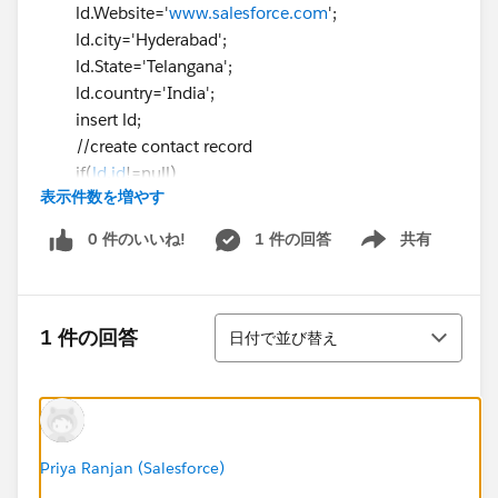
ld.Website='
www.salesforce.com
';
ld.city='Hyderabad';
ld.State='Telangana';
ld.country='India';
insert ld;
//create contact record
if(
ld.id
!=null)
表示件数を増やす
system.debug('Lead record is created with id
..:'+
ld.id
);
0 件のいいね!
1 件の回答
共有
Show menu
contact con = New Contact();
con.FirstName='NAYANATHARA';
con.LastName='Contact record';
並び替え
con.Title='Sales manager';
1 件の回答
日付で並び替え
con.Phone='7780282373';
con.Email='
Sample@gmail.com
';
con.HomePhone='99005544433';
con.MailingCity='Hyderabad';
con.MailingState='Telangana';
Priya Ranjan (Salesforce)
con.MailingCountry='India';