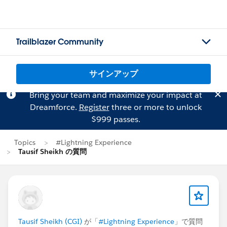
Trailblazer Community
サインアップ
Bring your team and maximize your impact at
Dreamforce.
Register
three or more to unlock
$999 passes.
Topics
#Lightning Experience
Tausif Sheikh の質問
Tausif Sheikh (CGI)
が「
#Lightning Experience
」で質問