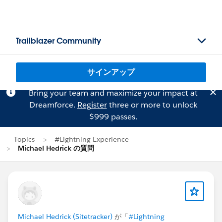
Trailblazer Community
サインアップ
Bring your team and maximize your impact at
Dreamforce.
Register
three or more to unlock
$999 passes.
Topics
#Lightning Experience
Michael Hedrick の質問
Michael Hedrick (Sitetracker)
が「
#Lightning