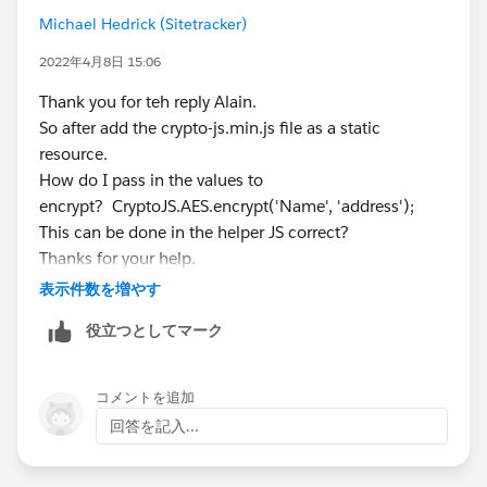
https://developer.salesforce.com/docs/component-
>
Michael Hedrick (Sitetracker)
library/tools/locker-service-console
encrypted:
U2FsdGVkX1/JqGDagBEnmRXSuDmYb5M
2022年4月8日 15:06
NL7Kuo4xT+gk= ( "Message" encoded )
> decrypted:
Message
(ok)
Thank you for teh reply Alain.
So after add the crypto-js.min.js file as a static
resource.
How do I pass in the values to
encrypt? CryptoJS.AES.encrypt('Name', 'address');
This can be done in the helper JS correct?
Thanks for your help.
P
表示件数を増やす
役立つとしてマーク
コメントを追加
回答を記入...