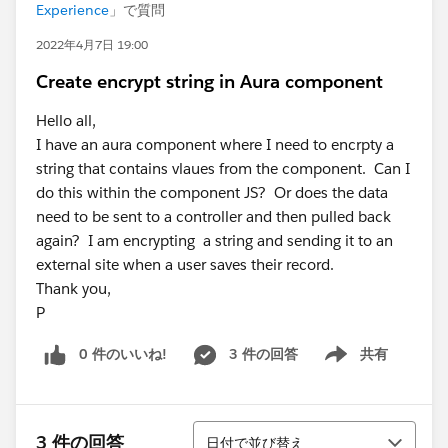
Experience
」で質問
2022年4月7日 19:00
Create encrypt string in Aura component
Hello all,
I have an aura component where I need to encrpty a
string that contains vlaues from the component. Can I
do this within the component JS? Or does the data
need to be sent to a controller and then pulled back
again? I am encrypting a string and sending it to an
external site when a user saves their record.
Thank you,
P
0 件のいいね!
3 件の回答
共有
Show menu
並び替え
3 件の回答
日付で並び替え