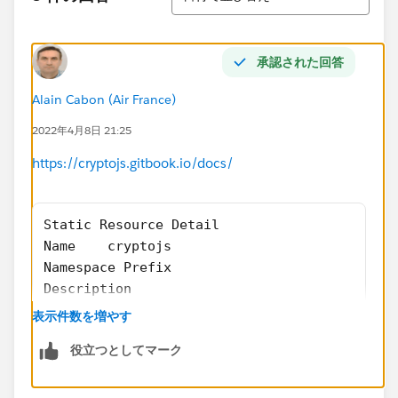
承認された回答
Alain Cabon (Air France)
2022年4月8日 21:25
https://cryptojs.gitbook.io/docs/
Static Resource Detail
Name	cryptojs
Namespace Prefix	
Description	
MIME Type	text/javascript
表示件数を増やす
Cache Control	Private
役立つとしてマーク
Size	48 316 bytes