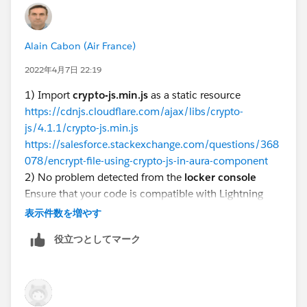
<aura:component implements="force:appHostabl
	<ltng:require 
Alain Cabon (Air France)
    scripts="{!$Resource.cryptojs}"
2022年4月7日 22:19
    afterScriptsLoaded="{!c.scriptsLoaded}" 
    <h1>Crypto Lex</h1>
1) Import
crypto-js.min.js
as a static resource
</aura:component>
https://cdnjs.cloudflare.com/ajax/libs/crypto-
js/4.1.1/crypto-js.min.js
https://salesforce.stackexchange.com/questions/368
078/encrypt-file-using-crypto-js-in-aura-component
({
2) No problem detected from the
locker console
    scriptsLoaded : function(component, even
Ensure that your code is compatible with Lightning
        var encrypted = CryptoJS.AES.encrypt
Locker by running the code with Locker enabled. Run
表示件数を増やす
        console.log('> encrypted:' + encrypt
the code a second time with Locker disabled to see if
        var decrypted = CryptoJS.AES.decrypt
役立つとしてマーク
any errors are due to Lightning Locker restrictions.
        console.log('> decrypted:' + decrypt
https://developer.salesforce.com/docs/atlas.en-
    }
us.lightning.meta/lightning/security_locker_console_e
})
valuate.htm