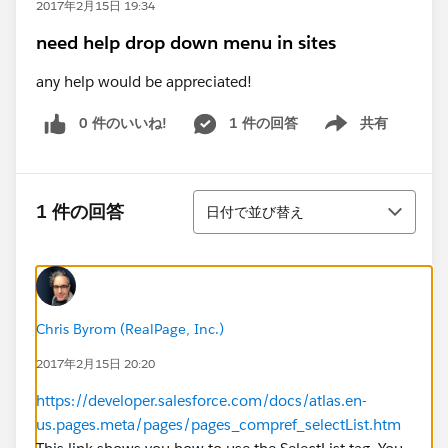
2017年2月15日 19:34
need help drop down menu in sites
any help would be appreciated!
0 件のいいね!
1 件の回答
共有
Show menu
並び替え
1 件の回答
日付で並び替え
Chris Byrom (RealPage, Inc.)
2017年2月15日 20:20
https://developer.salesforce.com/docs/atlas.en-
us.pages.meta/pages/pages_compref_selectList.htm