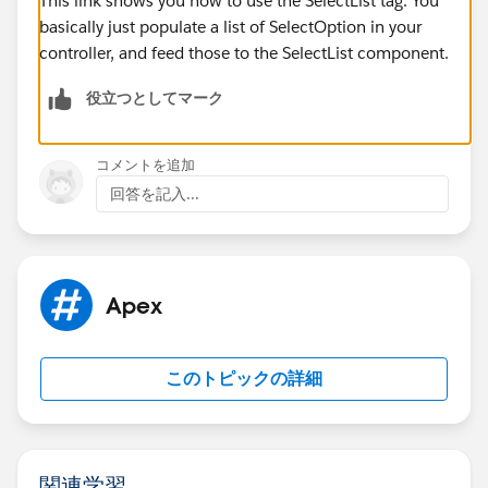
This link shows you how to use the SelectList tag. You
basically just populate a list of SelectOption in your
controller, and feed those to the SelectList component.
役立つとしてマーク
コメントを追加
回答を記入...
Apex
このトピックの詳細
関連学習