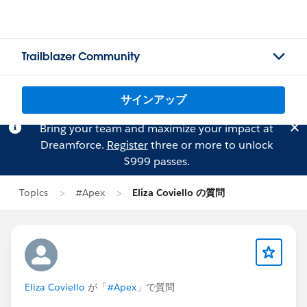
Trailblazer Community
サインアップ
Bring your team and maximize your impact at
Dreamforce.
Register
three or more to unlock
$999 passes.
Topics
#Apex
Eliza Coviello の質問
Eliza Coviello
が「
#Apex
」で質問