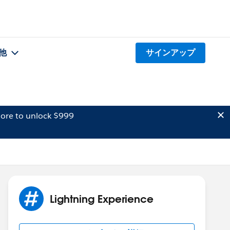
他
サインアップ
ore to unlock $999
Lightning Experience