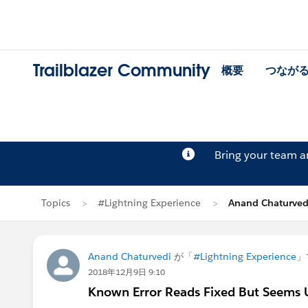
Trailblazer Community
概要
つなが
Bring your team 
Topics
#Lightning Experience
Anand Chaturv
Anand Chaturvedi
が「
#Lightning Experience
」
2018年12月9日 9:10
Known Error Reads Fixed But Seems 