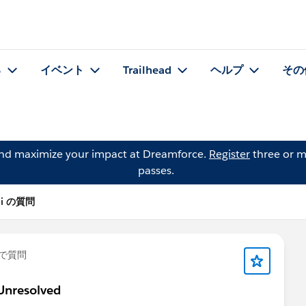
る
イベント
Trailhead
ヘルプ
その
and maximize your impact at Dreamforce.
Register
three or m
passes.
edi の質問
で質問
Unresolved