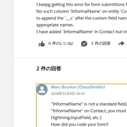
I keepg getting this error for form submittions
No such column 'InformalName' on entity 'Conta
to append the '__c' after the custom field nam
appropriate names.
I have added 'InformalName' in Contact but sti
0 件のいいね!
2 件の回答
Show 
2 件の回答
Marc Bourlon (CloudSmiths)
2018年12月9日 10:12
"InformalName" is not a standard field
"InformalName" on Contact, you must 
(lightning:inputField, etc.)
How did you code your form?