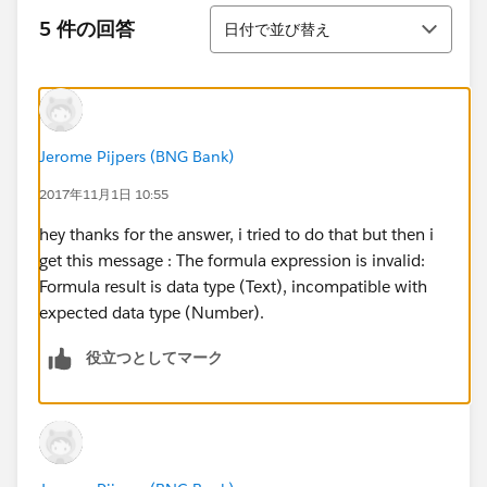
並び替え
5 件の回答
日付で並び替え
Jerome Pijpers (BNG Bank)
2017年11月1日 10:55
hey thanks for the answer, i tried to do that but then i
get this message : The formula expression is invalid:
Formula result is data type (Text), incompatible with
expected data type (Number).
役立つとしてマーク