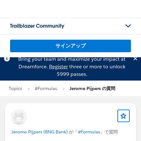
Trailblazer Community
サインアップ
Bring your team and maximize your impact at
Dreamforce.
Register
three or more to unlock
$999 passes.
Topics
#Formulas
Jerome Pijpers の質問
Jerome Pijpers (BNG Bank)
が「
#Formulas
」で質問