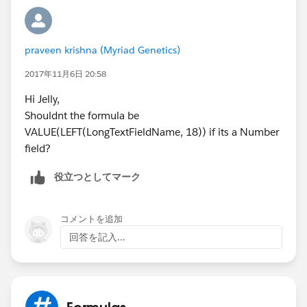
id=000220149&type=1
Let us know if it helps.
Please mark it as best answer if the information is
praveen krishna (Myriad Genetics)
informative.so
that question is removed from an
2017年11月6日 20:58
unanswered question and appear as a proper solution.
Thanks
Hi Jelly,
Rahul Kumar
Shouldnt the formula be
VALUE(LEFT(LongTextFieldName, 18)) if its a Number
field?
役立つとしてマーク
コメントを追加
回答を記入...
Formulas