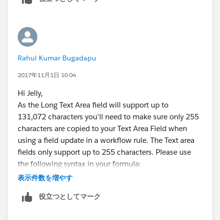
Rahul Kumar Bugadapu
2017年11月1日 10:04
Hi Jelly,
As the Long Text Area field will support up to
131,072 characters you'll need to make sure only 255
characters are copied to your Text Area Field when
using a field update in a workflow rule. The Text area
fields only support up to 255 characters. Please use
the following syntax in your formula:
表示件数を増やす
LEFT( LongTexFieldName, 255 )
役立つとしてマーク
Please refer the below link for reference.
https://help.salesforce.com/articleView?