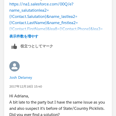
https://na1.salesforce.com/00Q/e?
name_salutationlea2=
{!Contact.Salutation}&name_lastlea2=
{!Contact.LastName}&name_firstlea2=
{!Contact.FirstName}&lea8={!Contact.Phone}&lea3=
{!Account.Name}&lea11={!Contact.Email}
&lea4=
表示件数を増やす
{!Contact.Title}&lea16street=
役立つとしてマーク
{!Contact.MailingAddress}&lea16city=
{!Contact.MailingCity}&lea16state=
{!Contact.MailingState}&lea16country=
{!Contact.MailingCountry}&lea16zip=
{!Contact.MailingPostalCode}&lea9=
Josh Delaney
{!Contact.MobilePhone}&lea10=
{!Contact.Fax}&lea12={!Account.Website}
2017年12月18日 15:40
Hi Adriana,
A bit late to the party but I have the same issue as you
and also suspect it's before of State/Country Picklists.
Did you ever find a solution?