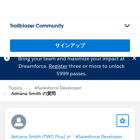
Trailblazer Community
サインアップ
Bring your team and maximize your impact at
Dreamforce.
Register
three or more to unlock
$999 passes.
Topics
#Salesforce Developer
Adriana Smith の質問
Adriana Smith (TWG Plus)
が「
#Salesforce Developer
」