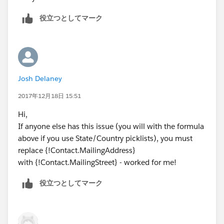
役立つとしてマーク
Josh Delaney
2017年12月18日 15:51
Hi,
If anyone else has this issue (you will with the formula
above if you use State/Country picklists), you must
replace {!Contact.MailingAddress}
with {!Contact.MailingStreet} - worked for me!
役立つとしてマーク