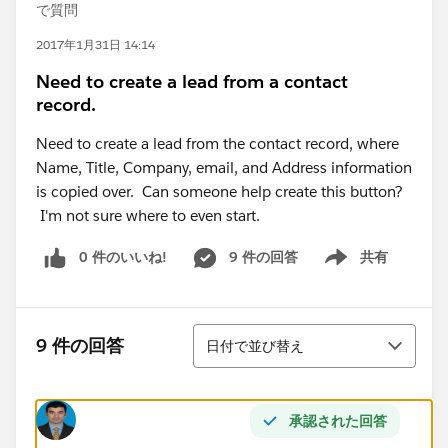
で質問
2017年1月31日 14:14
Need to create a lead from a contact
record.
Need to create a lead from the contact record, where
Name, Title, Company, email, and Address information
is copied over. Can someone help create this button?
I'm not sure where to even start.
0 件のいいね!
9 件の回答
共有
Show menu
並び替え
9 件の回答
日付で並び替え
承認された回答