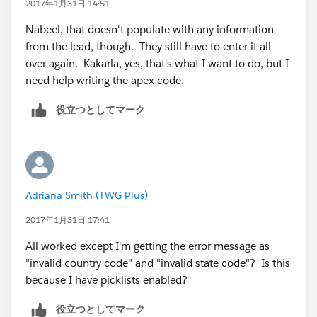
2017年1月31日 14:51
{!Contact.Title}&lea16street=
Nabeel, that doesn't populate with any information
{!Contact.MailingAddress}&lea16city=
from the lead, though. They still have to enter it all
{!Contact.MailingCity}&lea16state=
over again. Kakarla, yes, that's what I want to do, but I
{!Contact.MailingState}&lea16country=
need help writing the apex code.
{!Contact.MailingCountry}&lea16zip=
{!Contact.MailingPostalCode}&lea9=
役立つとしてマーク
{!Contact.MobilePhone}&lea10=
{!Contact.Fax}&lea12={!Account.Website}.
9. Check syntax
10. Click Save
11. Go to contacts tab and select a contact (to see it in
Adriana Smith (TWG Plus)
action)
12. Click Edit Layout - Top right hand screen
2017年1月31日 17:41
13. Add your link/button in the custom links section
All worked except I'm getting the error message as
14.Review your lead form and save
"invalid country code" and "invalid state code"? Is this
because I have picklists enabled?
役立つとしてマーク