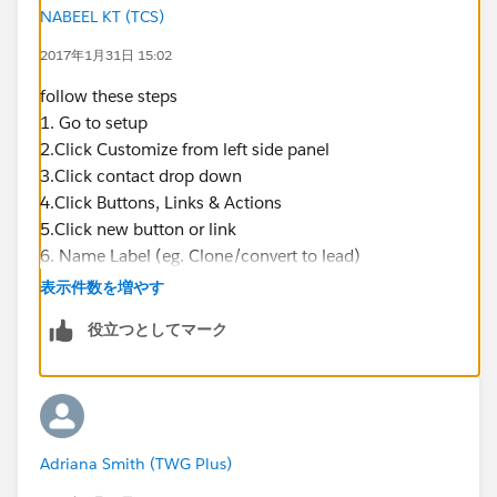
NABEEL KT (TCS)
2017年1月31日 15:02
follow these steps
1. Go to setup
2.Click Customize from left side panel
3.Click contact drop down
4.Click Buttons, Links & Actions
5.Click new button or link
6. Name Label (eg. Clone/convert to lead)
7. Enter a description (eg. Clone contact details into
表示件数を増やす
new lead form)
役立つとしてマーク
8. Paste in link below into syntax box
https://na1.salesforce.com/00Q/e?
name_salutationlea2=
{!Contact.Salutation}&name_lastlea2=
{!Contact.LastName}&name_firstlea2=
Adriana Smith (TWG Plus)
{!Contact.FirstName}&lea8={!Contact.Phone}&lea3=
{!Account.Name}&lea11={!Contact.Email}
&lea4=