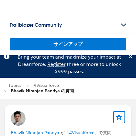
Trailblazer Community
サインアップ
Bring your team and maximize your impact at
Dreamforce.
Register
three or more to unlock
$999 passes.
Topics
#Visualforce
Bhavik Niranjan Pandya の質問
Bhavik Niranjan Pandya
が「
#Visualforce
」で質問