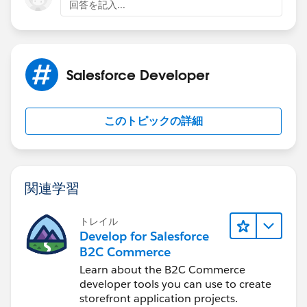
回答を記入...
            }
            recordTypeIdCache.put(objName, v
        }
        return recordTypeIdCache.get(objName
Salesforce Developer
    }
このトピックの詳細
関連学習
トレイル
Develop for Salesforce
B2C Commerce
Learn about the B2C Commerce
developer tools you can use to create
storefront application projects.