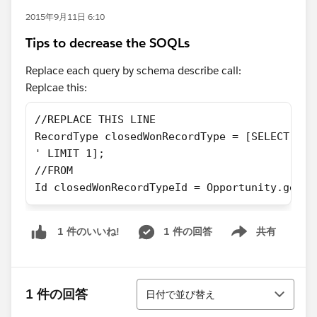
2015年9月11日 6:10
Tips to decrease the SOQLs
Replace each query by schema describe call:
Replcae this:
//REPLACE THIS LINE
RecordType closedWonRecordType = [SELECT Id 
' LIMIT 1];
//FROM
Id closedWonRecordTypeId = Opportunity.getDe
1 件の回答
共有
1 件のいいね!
Show menu
並び替え
1 件の回答
日付で並び替え