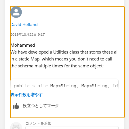
David Holland
2015年10月22日 9:17
Mohammed
We have developed a Utilities class that stores these all
in a static Map, which means you don't need to call
the schema multiple times for the same object:
public static Map<String, Map<String, Id>> r
    public static Id getRecordTypeId(String 
表示件数を増やす
        if(!recordTypeIdCache.containsKey(ob
役立つとしてマーク
            Map<String, Id> valuesToPut = ne
            Map<String,Schema.RecordTypeInfo
            for(String recordTypeInfoName : 
コメントを追加
                valuesToPut.put(recordTypeIn