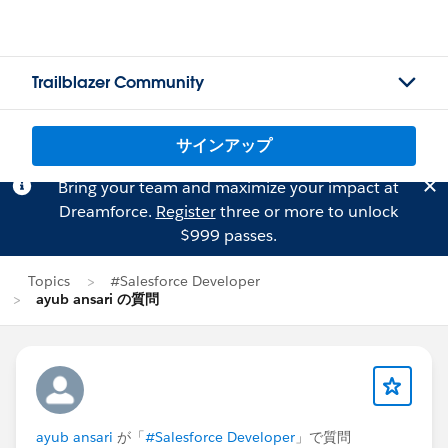
Trailblazer Community
サインアップ
Bring your team and maximize your impact at
Dreamforce.
Register
three or more to unlock
$999 passes.
Topics
#Salesforce Developer
ayub ansari の質問
ayub ansari
が「
#Salesforce Developer
」で質問