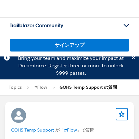
Trailblazer Community
サインアップ
Bring your team and maximize your impact at
Dreamforce.
Register
three or more to unlock
$999 passes.
Topics
#Flow
GOHS Temp Support の質問
GOHS Temp Support
が「
#Flow
」で質問