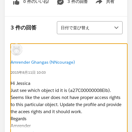
0 件のいいね!
3 件の回答
共有
Show menu
並び替え
3 件の回答
日付で並び替え
Amrender Ghangas (NNcourage)
2015年8月11日 10:03
Hi Jessica
Just see which object id it is (a27C00000008Elb).
Seems like the user does not have proper access rights
to this particular object. Update the profile and provide
the acees rights and it should work.
Regards
Amrender