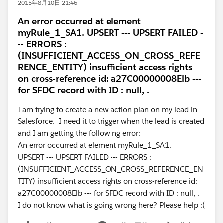
2015年8月10日 21:46
An error occurred at element
myRule_1_SA1. UPSERT --- UPSERT FAILED -
-- ERRORS :
(INSUFFICIENT_ACCESS_ON_CROSS_REFE
RENCE_ENTITY) insufficient access rights
on cross-reference id: a27C00000008Elb ---
for SFDC record with ID : null, .
I am trying to create a new action plan on my lead in
Salesforce. I need it to trigger when the lead is created
and I am getting the following error:
An error occurred at element myRule_1_SA1.
UPSERT --- UPSERT FAILED --- ERRORS :
(INSUFFICIENT_ACCESS_ON_CROSS_REFERENCE_EN
TITY) insufficient access rights on cross-reference id:
a27C00000008Elb --- for SFDC record with ID : null, .
I do not know what is going wrong here? Please help :(