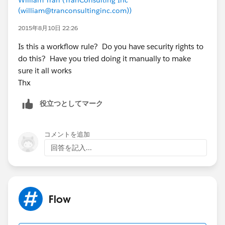
(william@tranconsultinginc.com))
2015年8月10日 22:26
Is this a workflow rule? Do you have security rights to
do this? Have you tried doing it manually to make
sure it all works
Thx
役立つとしてマーク
コメントを追加
回答を記入...
Flow