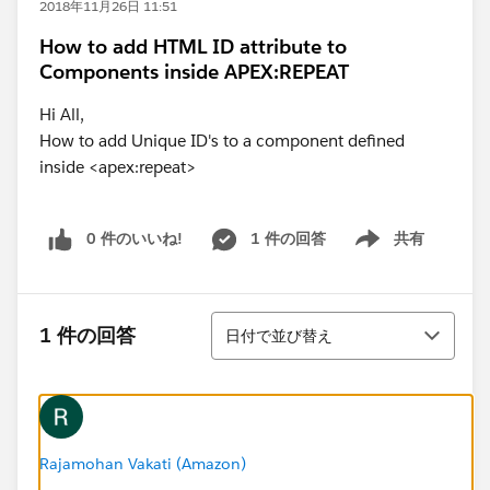
2018年11月26日 11:51
How to add HTML ID attribute to
Components inside APEX:REPEAT
Hi All,
How to add Unique ID's to a component defined
inside <apex:repeat>
0 件のいいね!
1 件の回答
共有
Show menu
並び替え
1 件の回答
日付で並び替え
Rajamohan Vakati (Amazon)