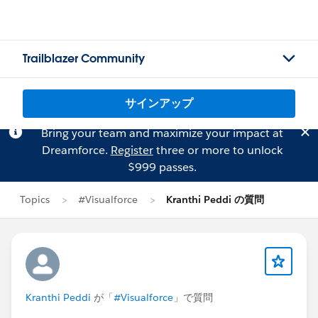
Trailblazer Community
サインアップ
Bring your team and maximize your impact at
Dreamforce.
Register
three or more to unlock
$999 passes.
Topics
#Visualforce
Kranthi Peddi の質問
Kranthi Peddi
が「
#Visualforce
」で質問