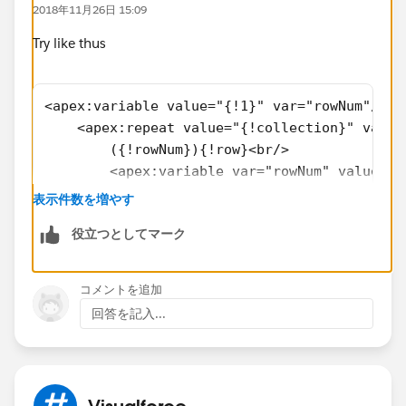
2018年11月26日 15:09
Try like thus
<apex:variable value="{!1}" var="rowNum"/>
    <apex:repeat value="{!collection}" var="
        ({!rowNum}){!row}<br/>
        <apex:variable var="rowNum" value="{
    </apex:repeat>
表示件数を増やす
https://developer.salesforce.com/docs/atlas.en-
役立つとしてマーク
us.pages.meta/pages/pages_compref_repeat.htm
コメントを追加
回答を記入...
Visualforce