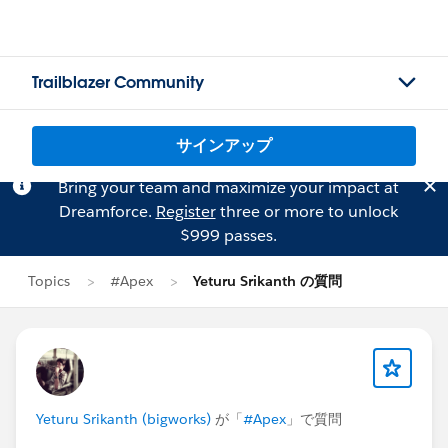
Trailblazer Community
サインアップ
Bring your team and maximize your impact at
Dreamforce.
Register
three or more to unlock
$999 passes.
Topics
#Apex
Yeturu Srikanth の質問
Yeturu Srikanth (bigworks)
が「
#Apex
」で質問