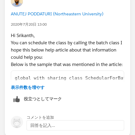
ANUTEJ PODDATURI (Northeastern University)
2020年7月20日 13:00
Hi Srikanth,
You can schedule the class by calling the batch class I
hope this below help article about that information
could help you:
Below is the sample that was mentioned in the article:
global with sharing class SchedularForBatchA
{
表示件数を増やす
global void execute(SchedulableContext sc) 
役立つとしてマーク
{
ID BatchId = Database.executeBatch(new RunBa
} 
コメントを追加
Public static void SchedulerMethod() 
回答を記入...
{