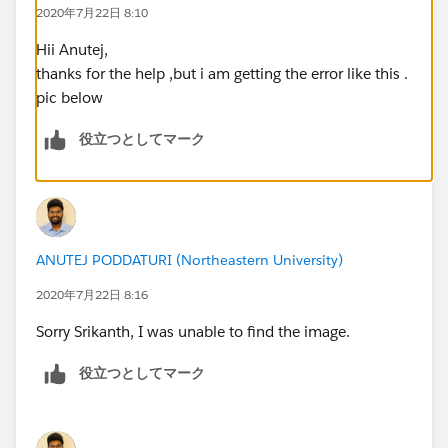
{
2020年7月22日 8:10
opp.AccountID =
acct.Id
;
Hii Anutej,
}
thanks for the help ,but i am getting the error like this .
pic below
updateList.add(opp);
役立つとしてマーク
}
update updateList ;
ANUTEJ PODDATURI (Northeastern University)
}
2020年7月22日 8:16
global void finish(Database.BatchableContext BC){
Sorry Srikanth, I was unable to find the image.
// Logic to be Executed at finish
}
役立つとしてマーク
}