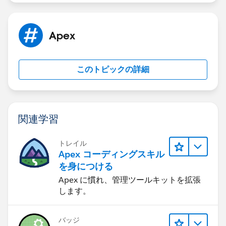
string con_exp= ‘0 0 1 * * ?’;System.schedul
}
}
Apex
>>
https://www.minddigital.com/how-to-call-batch-
apex-by-scheduler-class-within-salesforce/
このトピックの詳細
Looking forward for your response.
Do let me know if this helps or incase if there are any
questions do let me know.
Regards,
関連学習
Anutej
トレイル
Apex コーディングスキル
を身につける
Apex に慣れ、管理ツールキットを拡張
します。
バッジ