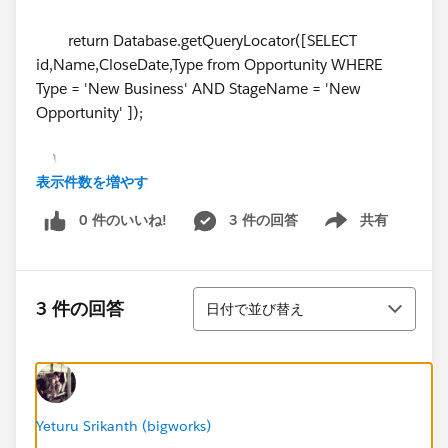
return Database.getQueryLocator([SELECT
id,Name,CloseDate,Type from Opportunity WHERE
Type = 'New Business' AND StageName = 'New
Opportunity' ]);
}
表示件数を増やす
// Execute Logic
global void execute(Database.BatchableContext BC,
0 件のいいね!
3 件の回答
共有
Show menu
List<Opportunity>scope){
conlist = [SELECT Id,Name,BillingAddress from
Account where Name = 'Closed Lost Opportunities'];
並び替え
3 件の回答
日付で並び替え
System.debug('aaaaaaaaaaaaa'+conlist);
for(Opportunity opp :scope )
{
opp.StageName = 'Closed Lost' ;
for (Account acct :conlist)
Yeturu Srikanth (bigworks)