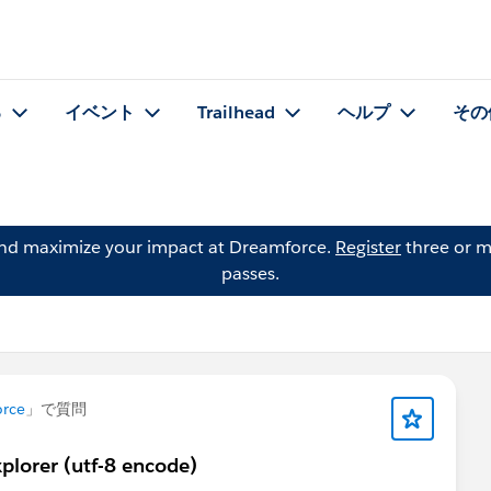
る
イベント
Trailhead
ヘルプ
その
and maximize your impact at Dreamforce.
Register
three or m
passes.
orce
」で質問
plorer (utf-8 encode)