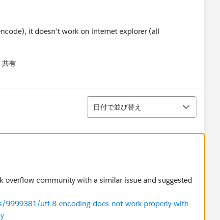
ncode), it doesn't work on internet explorer (all
共有
menu
並び替え
日付で並び替え
ck overflow community with a similar issue and suggested
s/9999381/utf-8-encoding-does-not-work-properly-with-
ly