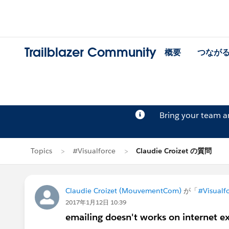
Trailblazer Community
概要
つなが
Bring your team 
Topics
#Visualforce
Claudie Croizet の質問
Claudie Croizet (MouvementCom)
が「
#Visualf
2017年1月12日 10:39
emailing doesn't works on internet ex