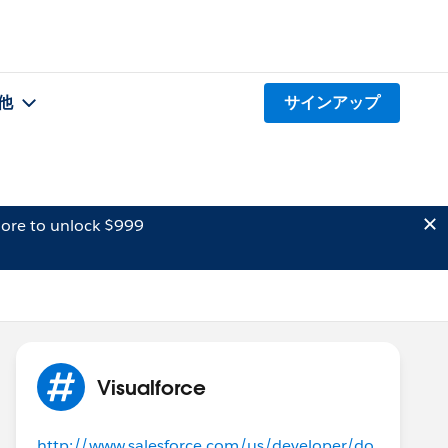
他
サインアップ
ore to unlock $999
Visualforce
http://www.salesforce.com/us/developer/do