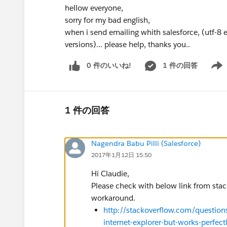
hellow everyone,
sorry for my bad english,
when i send emailing whith salesforce, (utf-8 e
versions)... please help, thanks you..
0 件のいいね!
1 件の回答
Show 
1 件の回答
Nagendra Babu Pilli (Salesforce)
2017年1月12日 15:50
Hi Claudie,
Please check with below link from sta
workaround.
http://stackoverflow.com/question
internet-explorer-but-works-perfect