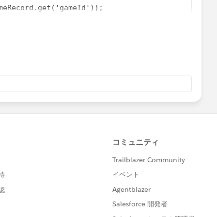
meRecord.get('gameId'));
LECT Id, TotalMoneyBet__c, GameRating__c
M Game__c
RE Id IN :topTenGameIds];
ames and topTenGameIds lists match
nGameIds.size()) {
topGames.size(); i++) {
__c of each Game__c record to its index in topTenG
eyBet__c = i;
 the lists don't match in size.
n error or take appropriate action.
alculate the bonuses from this source