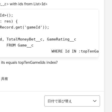
__c> with ids from List<Id>
Id>();
: res) {
Record.get('gameId'));
d, TotalMoneyBet__c, GameRating__c
   FROM Game__c 
            						 WHERE Id IN :topTenGameIds
t its equals topTenGameIds index?
共有
menu
並び替え
日付で並び替え