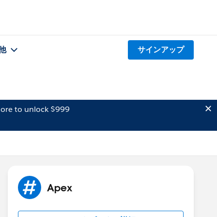
他
サインアップ
ore to unlock $999
Apex