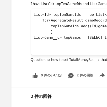
I have List<Id> topTenGameIds and List<Game
List<Id> topTenGameIds = new List<
    for(AggregateResult gameRecord
        topTenGameIds.add((Id)game
        }
List<Game__c> topGames = [SELECT I
                                  
Question is: how to set TotalMoneyBet__c tha
0 件のいいね!
2 件の回答
Show 
2 件の回答