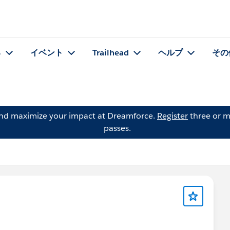
る
イベント
Trailhead
ヘルプ
その
and maximize your impact at Dreamforce.
Register
three or m
passes.