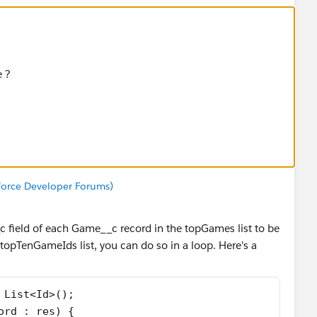
e ?
sforce Developer Forums)
c field of each Game__c record in the topGames list to be
e topTenGameIds list, you can do so in a loop. Here's a
 List<Id>();
ord : res) {