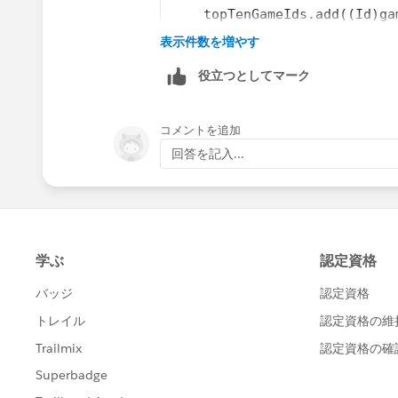
    topTenGameIds.add((Id)ga
}
表示件数を増やす
List<Game__c> topGames = [SE
役立つとしてマーク
                         FRO
                         WHE
// Check if the size of topG
コメントを追加
if (topGames.size() == topTe
回答を記入...
    for (Integer i = 0; i < 
        // Set TotalMoneyBet
        topGames[i].TotalMon
    }
    // Update the records
    update topGames;
} else {
    // Handle the case where
    // You may want to log a
}
Besides I made these calculations to c