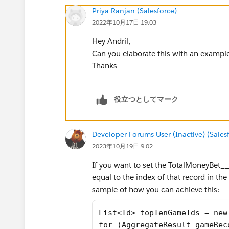
Priya Ranjan (Salesforce)
2022年10月17日 19:03
Hey Andril,
Can you elaborate this with an exampl
Thanks
役立つとしてマーク
Developer Forums User (Inactive) (Sale
2023年10月19日 9:02
If you want to set the TotalMoneyBet__
equal to the index of that record in th
sample of how you can achieve this:
List<Id> topTenGameIds = new
for (AggregateResult gameRec