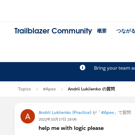
Trailblazer Community
概要
つなが
Bring your team 
Topics
#Apex
Andrii Lukiienko の質問
Andrii Lukiienko (Practice)
が「
#Apex
」で質問
2022年10月17日 18:06
help me with logic please