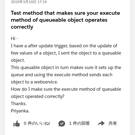
2015年3月10日 17:19
Test method that makes sure your execute
method of queueable object operates
correctly
Hi -
I have a after update trigger, based on the update of
few values of a object, I sent the object to a queuable
object.
This queuable object in turn makes sure it sets up the
queue and using the execute method sends each
object to a webservice.
How do I make sure the execute method of queuable
object operated correctly?
Thanks.
Priyanka.
0 件のいいね!
1 件の回答
共有
Show menu