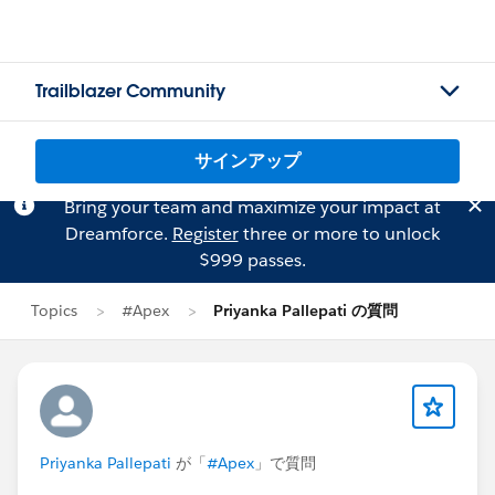
Trailblazer Community
サインアップ
Bring your team and maximize your impact at
Dreamforce.
Register
three or more to unlock
$999 passes.
Topics
#Apex
Priyanka Pallepati の質問
Priyanka Pallepati
が「
#Apex
」で質問