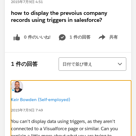
2015年7月9日 4:51
how to display the prevoius company
records using triggers in salesforce?
0 件のいいね!
1 件の回答
共有
Show menu
並び替え
1 件の回答
日付で並び替え
Keir Bowden (Self-employed)
2015年7月9日 7:49
You can't display data using triggers, as they aren't
connected to a Visualforce page or similar. Can you
explain a little more about what you are trying to