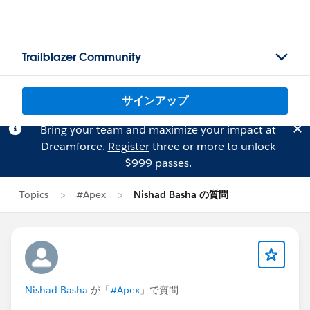
Trailblazer Community
サインアップ
Bring your team and maximize your impact at
Dreamforce.
Register
three or more to unlock
$999 passes.
Topics
#Apex
Nishad Basha の質問
Nishad Basha
が「
#Apex
」で質問