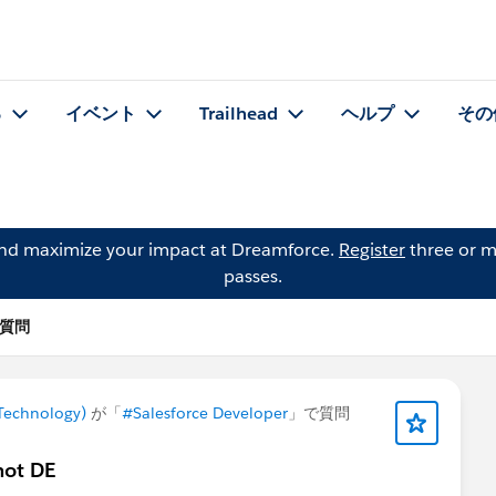
る
イベント
Trailhead
ヘルプ
その
and maximize your impact at Dreamforce.
Register
three or m
passes.
 の質問
Technology)
が「
#Salesforce Developer
」で質問
 not DE