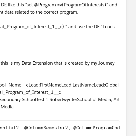
ot DE like this “set @Program =v(ProgramOfInterests)” and
ent data related to the correct program.
obal_Program_of_Interest_1__c) ” and use the DE “Leads
this is my Data Extension that is created by my Journey
ool_Name__cLead:FirstNameLead:LastNameLead:Global
al_Program_of_Interest_1__c
 Secondary SchoolTest 1 RobertwynterSchool of Media, Art
y Media
ential2, @ColumnSemester2, @ColumnProgramCode, @C