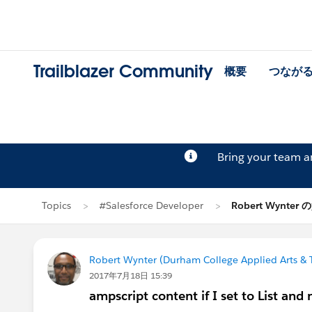
Trailblazer Community
概要
つなが
Bring your team 
Topics
#Salesforce Developer
Robert Wynter
Robert Wynter (Durham College Applied Arts & 
2017年7月18日 15:39
ampscript content if I set to List and