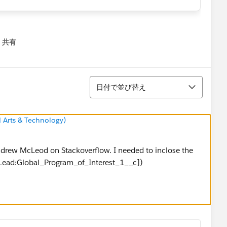
共有
menu
並び替え
日付で並び替え
 Arts & Technology)
ndrew McLeod on Stackoverflow. I needed to inclose the
([Lead:Global_Program_of_Interest_1__c])