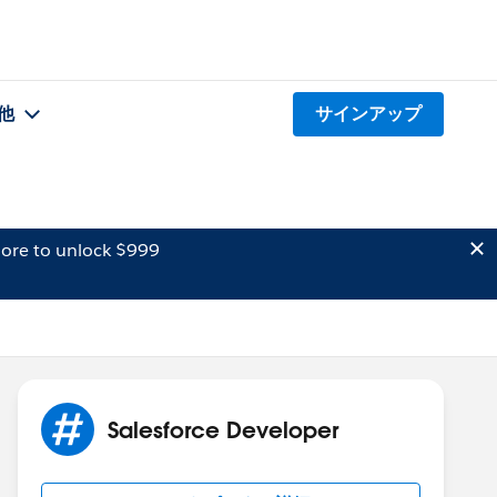
他
サインアップ
ore to unlock $999
Salesforce Developer