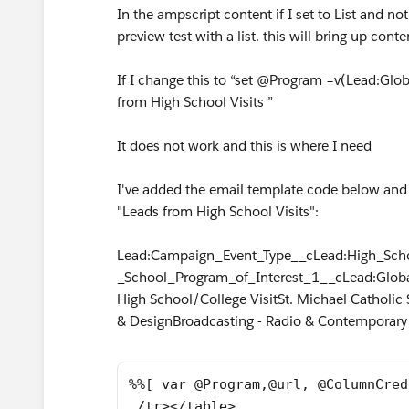
In the ampscript content if I set to List and n
preview test with a list. this will bring up cont
If I change this to “set @Program =v(Lead:Gl
from High School Visits ”
It does not work and this is where I need
I've added the email template code below and 
"Leads from High School Visits":
Lead:Campaign_Event_Type__cLead:High_Sch
_School_Program_of_Interest_1__cLead:Glob
High School/College VisitSt. Michael Catholic
& DesignBroadcasting - Radio & Contemporar
%%[ var @Program,@url, @ColumnCred
 /tr></table>