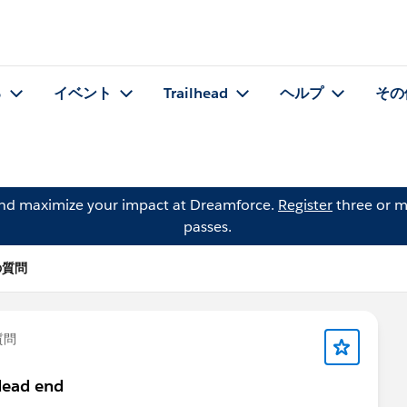
る
イベント
Trailhead
ヘルプ
その
and maximize your impact at Dreamforce.
Register
three or m
passes.
 の質問
質問
 dead end