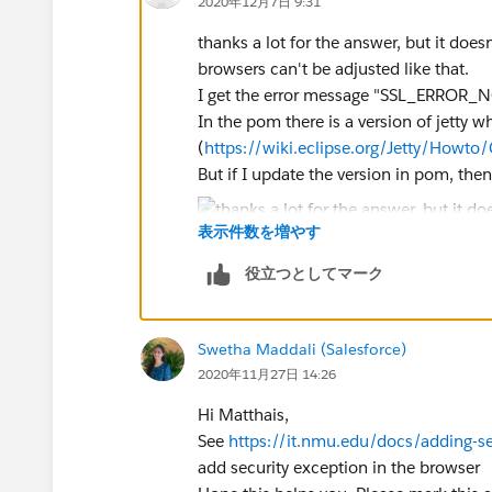
2020年12月7日 9:31
thanks a lot for the answer, but it does
browsers can't be adjusted like that.
I get the error message "SSL_ERROR
In the pom there is a version of jetty w
(
https://wiki.eclipse.org/Jetty/Howto/
But if I update the version in pom, then 
表示件数を増やす
役立つとしてマーク
Swetha Maddali (Salesforce)
2020年11月27日 14:26
Hi Matthais,
See
https://it.nmu.edu/docs/adding-se
add security exception in the browser