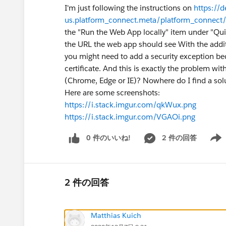
I'm just following the instructions on
https://d
us.platform_connect.meta/platform_connect/
the "Run the Web App locally" item under "Quick
the URL the web app should see With the addit
you might need to add a security exception be
certificate. And this is exactly the problem w
(Chrome, Edge or IE)? Nowhere do I find a solu
Here are some screenshots:
https://i.stack.imgur.com/qkWux.png
https://i.stack.imgur.com/VGAOi.png
0 件のいいね!
2 件の回答
Show 
2 件の回答
Matthias Kuich