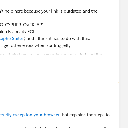
n't help here because your link is outdated and the
_NO_CYPHER_OVERLAP".
hich is already EOL
CipherSuites
) and I think it has to do with this.
I get other errors when starting jetty:
curity-exception-your-browser
that explains the steps to