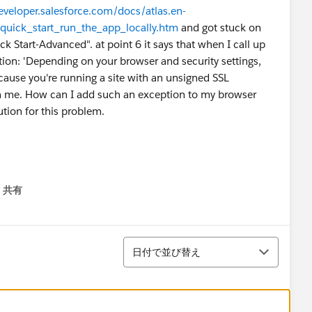
eveloper.salesforce.com/docs/atlas.en-
quick_start_run_the_app_locally.htm
and got stuck on
 Start-Advanced". at point 6 it says that when I call up
ion: 'Depending on your browser and security settings,
cause you're running a site with an unsigned SSL
ith me. How can I add such an exception to my browser
tion for this problem.
共有
menu
並び替え
日付で並び替え