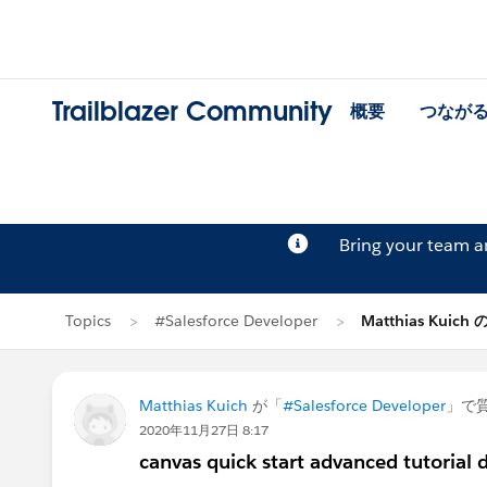
Trailblazer Community
概要
つなが
Bring your team 
Topics
#Salesforce Developer
Matthias Kuich
Matthias Kuich
が「
#Salesforce Developer
」で
2020年11月27日 8:17
canvas quick start advanced tutorial