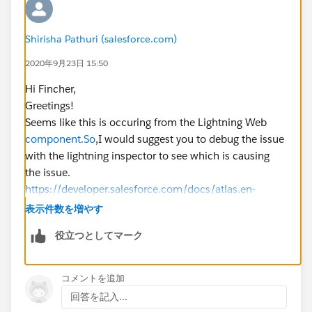
Shirisha Pathuri (salesforce.com)
2020年9月23日 15:50
Hi Fincher,
Greetings!
Seems like this is occuring from the Lightning Web
component.So
,I would suggest you to debug the issue
with the lightning inspector to see which is causing
the issue.
https://developer.salesforce.com/docs/atlas.en-
us.lightning.meta/lightning/inspector_intro.htm
表示件数を増やす
Kindly mark it as best answer if it helps so that it can
役立つとしてマーク
help others in the future.
Warm Regards,
Shirisha Pathuri
コメントを追加
回答を記入...