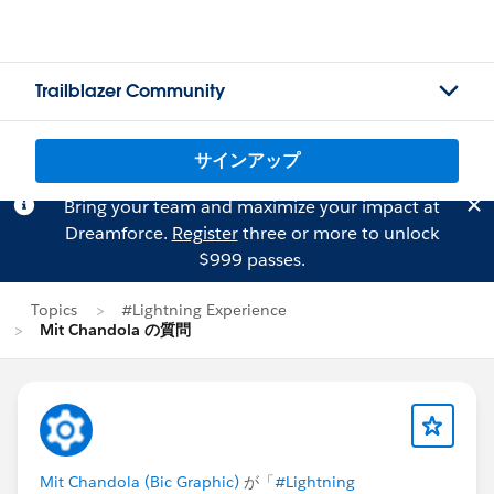
Trailblazer Community
サインアップ
Bring your team and maximize your impact at
Dreamforce.
Register
three or more to unlock
$999 passes.
Topics
#Lightning Experience
Mit Chandola の質問
Mit Chandola (Bic Graphic)
が「
#Lightning