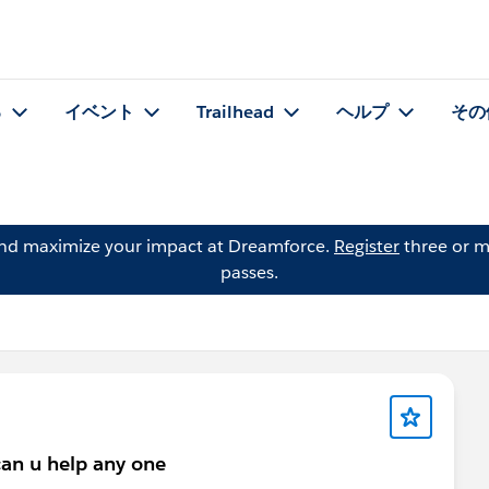
る
イベント
Trailhead
ヘルプ
その
and maximize your impact at Dreamforce.
Register
three or m
passes.
can u help any one