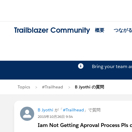
Trailblazer Community
概要
つなが
Bring your team 
Topics
#Trailhead
B Jyothi の質問
B Jyothi
が「
#Trailhead
」で質問
2015年10月26日 9:54
Iam Not Getting Aproval Process Pls 