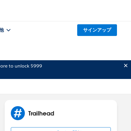
他
サインアップ
ore to unlock $999
Trailhead