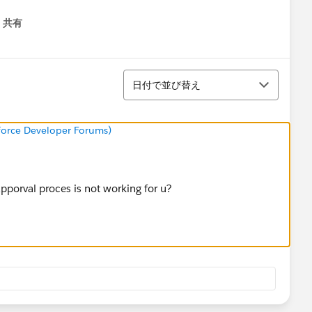
共有
menu
並び替え
日付で並び替え
sforce Developer Forums)
apporval proces is not working for u?