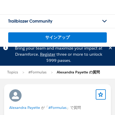
Trailblazer Community
サインアップ
Bring your team and maximize your impact at
Dreamforce.
Register
three or more to unlock
$999 passes.
Topics
#Formulas
Alexandra Payette の質問
Alexandra Payette
が「
#Formulas
」で質問