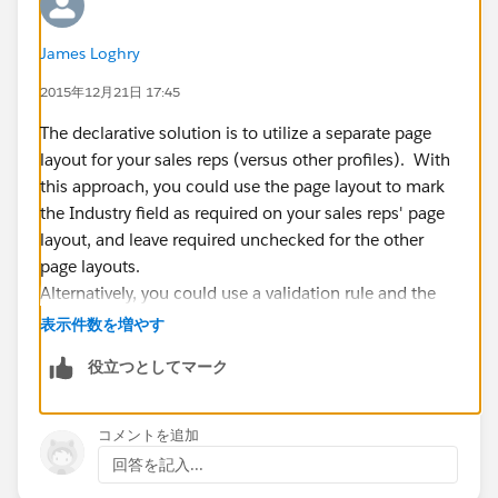
James Loghry
2015年12月21日 17:45
The declarative solution is to utilize a separate page
layout for your sales reps (versus other profiles). With
this approach, you could use the page layout to mark
the Industry field as required on your sales reps' page
layout, and leave required unchecked for the other
page layouts.
Alternatively, you could use a validation rule and the
$Profile global variable to determine the running user's
表示件数を増やす
profile. If it's a sales rep and the Industry field is blank,
役立つとしてマーク
then display an error.
Last, you could implement this using the addError
method in a trigger as well.
コメントを追加
回答を記入...