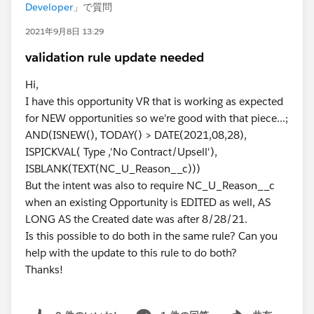
Developer
」で質問
2021年9月8日 13:29
validation rule update needed
Hi,
I have this opportunity VR that is working as expected
for NEW opportunities so we're good with that piece...;
AND(ISNEW(), TODAY() > DATE(2021,08,28),
ISPICKVAL( Type ,'No Contract/Upsell'),
ISBLANK(TEXT(NC_U_Reason__c)))
But the intent was also to require NC_U_Reason__c
when an existing Opportunity is EDITED as well, AS
LONG AS the Created date was after 8/28/21.
Is this possible to do both in the same rule? Can you
help with the update to this rule to do both?
Thanks!