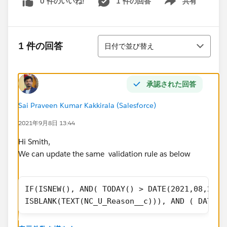
0 件のいいね!
1 件の回答
共有
Show menu
並び替え
1 件の回答
日付で並び替え
承認された回答
Sai Praveen Kumar Kakkirala (Salesforce)
2021年9月8日 13:44
Hi Smith,
We can update the same validation rule as below
IF(ISNEW(), AND( TODAY() > DATE(2021,08,28),
ISBLANK(TEXT(NC_U_Reason__c))), AND ( DATEVA
If this solution helps, Please mark it as best answer.