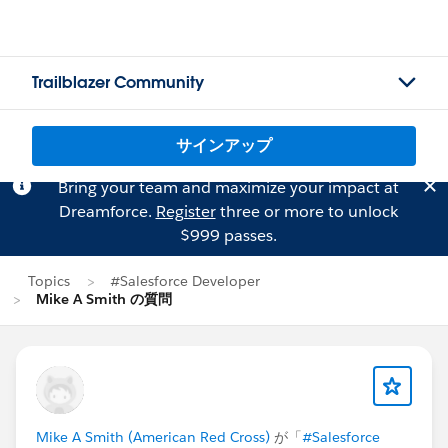
Trailblazer Community
サインアップ
Bring your team and maximize your impact at
Dreamforce.
Register
three or more to unlock
$999 passes.
Topics
#Salesforce Developer
Mike A Smith の質問
Mike A Smith (American Red Cross)
が「
#Salesforce