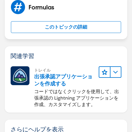
Your field will automaticaly populate the value from
Formulas
the matched field on the lookup object.
このトピックの詳細
関連学習
トレイル
出張承認アプリケーショ
ンを作成する
コードではなくクリックを使用して、出
張承認の Lightning アプリケーションを
作成、カスタマイズします。
さらにヘルプを表示