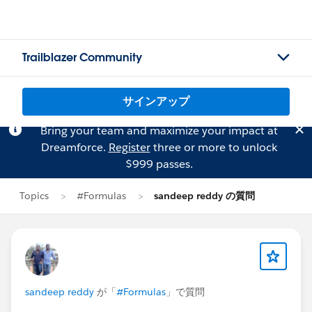
Trailblazer Community
サインアップ
Bring your team and maximize your impact at
Dreamforce.
Register
three or more to unlock
$999 passes.
Topics
#Formulas
sandeep reddy の質問
sandeep reddy
が「
#Formulas
」で質問