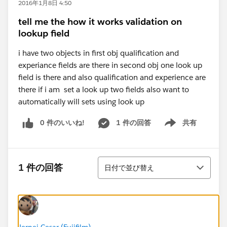
2016年1月8日 4:50
tell me the how it works validation on
lookup field
i have two objects in first obj qualification and
experiance fields are there in second obj one look up
field is there and also qualification and experience are
there if i am set a look up two fields also want to
automatically will sets using look up
0 件のいいね!
1 件の回答
共有
Show menu
並び替え
1 件の回答
日付で並び替え
Jernej Cesar (Fujifilm)