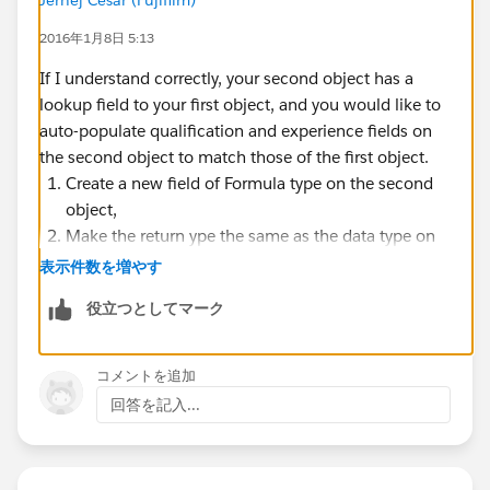
2016年1月8日 5:13
If I understand correctly, your second object has a
lookup field to your first object, and you would like to
auto-populate qualification and experience fields on
the second object to match those of the first object.
Create a new field of Formula type on the second
object,
Make the return ype the same as the data type on
the correspinding field on the first object,
表示件数を増やす
Then click on Insert Field,
役立つとしてマーク
Select the second object (the one you're adding the
field to),
Select the first object (the one that has the field
コメントを追加
you wish to reference from)
回答を記入...
Select the field you wish to reference from.
Add the field to the formula
Click next and save the field.