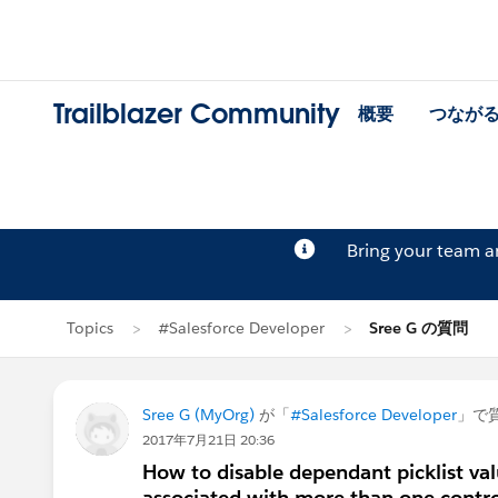
Trailblazer Community
概要
つなが
Bring your team 
Topics
#Salesforce Developer
Sree G の質問
Sree G (MyOrg)
が「
#Salesforce Developer
」で
2017年7月21日 20:36
How to disable dependant picklist valu
associated with more than one control