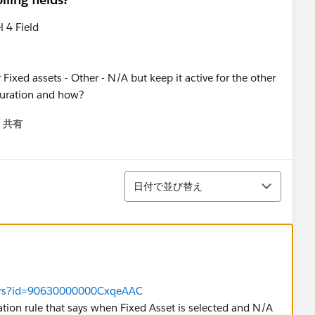
l 4 Field
Fixed assets - Other - N/A but keep it active for the other
guration and how?
共有
menu
並び替え
日付で並び替え
wers?id=90630000000CxqeAAC
dation rule that says when Fixed Asset is selected and N/A