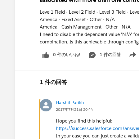
Level1 Field - Level 2 Field - Level 3 Field - Leve
America - Fixed Asset - Other - N/A
America - Cash Management - Other - N/A
I need to disable the dependent value 'N/A' for 
combination. Is this achievable through confi
0 件のいいね!
1 件の回答
Show 
1 件の回答
Harshil Parikh
2017年7月21日 20:44
Hope you find this helpful:
https://success.salesforce.com/ans
In your case you can just create a vali