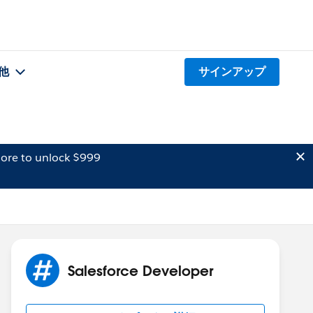
他
サインアップ
ore to unlock $999
Salesforce Developer