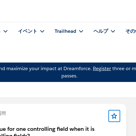
る
イベント
Trailhead
ヘルプ
その
and maximize your impact at Dreamforce.
Register
three or m
passes.
質問
e for one controlling field when it is
ling fields?