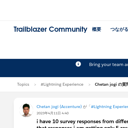
Trailblazer Community
概要
つなが
Bring your team 
Topics
#Lightning Experience
Chetan jogi の質
Chetan jogi (Accenture)
が「
#Lightning Experie
2023年4月11日 4:40
i have 10 survey responses from diffe
that responses i am getting only 5 res