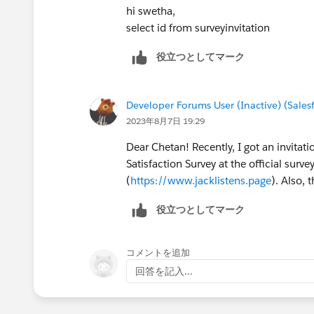
hi swetha,
select id from surveyinvitation
役立つとしてマーク
Developer Forums User (Inactive) (Sale
2023年8月7日 19:29
Dear Chetan! Recently, I got an invitat
Satisfaction Survey at the official sur
(
https://www.jacklistens.page
). Also, 
役立つとしてマーク
コメントを追加
回答を記入...