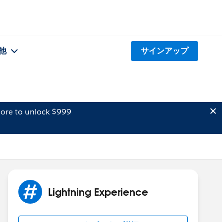
他
サインアップ
ore to unlock $999
Lightning Experience