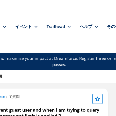
る
イベント
Trailhead
ヘルプ
その
and maximize your impact at Dreamforce.
Register
three or m
passes.
問
nce
」で質問
rent guest user and when i am trying to query
ponses not limit is applied ?