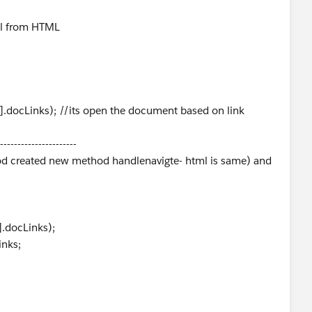
all from HTML
ocLinks); //its open the document based on link
----------------------
hod created new method handlenavigte- html is same) and
.docLinks);
Links;