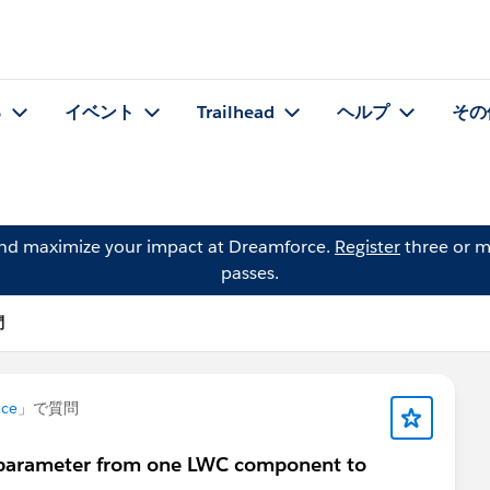
る
イベント
Trailhead
ヘルプ
その
and maximize your impact at Dreamforce.
Register
three or m
passes.
問
nce
」で質問
 parameter from one LWC component to