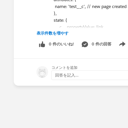
name: 'test__c', // new page created an
},
state: {
c__propertyValue: link
表示件数を増やす
}
});
0 件のいいね!
0 件の回答
Show 
}
new component html where i am passing the l
<template>
コメントを追加
<video name="media" controls autoplay cont
<source src={link} type="video/mp4">
回答を記入...
</video>
</template>
new component JS
import { LightningElement, api } from 'lwc';
export default class TargetLwcComponent ext
@api link;
}