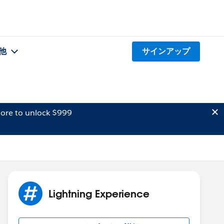
他
サインアップ
ore to unlock $999
Lightning Experience