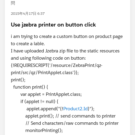
問
2015年4月17日 6:37
Use jzebra printer on button click
i am trying to create a custom button on product page
to create a lable.
I have uploaded Jzebra zip file to the static resources
and using following code on button:
{!REQUIRESCRIPT('/resource/ZebraPrint/qz-
print/src/qz/PrintApplet.class')};
print();
function print() {
var applet = PrintApplet.class;
if (applet != null) {
applet.append("{!
Product2.Id
}");
applet.print(); // send commands to printer
// Send characters/raw commands to printer
monitorPrinting();