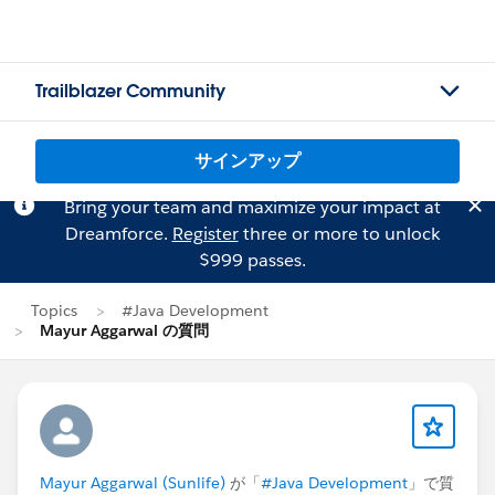
Trailblazer Community
サインアップ
Bring your team and maximize your impact at
Dreamforce.
Register
three or more to unlock
$999 passes.
Topics
#Java Development
Mayur Aggarwal の質問
Mayur Aggarwal (Sunlife)
が「
#Java Development
」で質