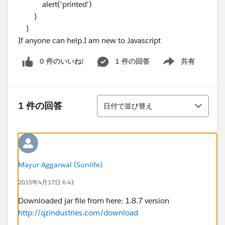
alert('printed')
}
}
If anyone can help.I am new to Javascript
0 件のいいね!
1 件の回答
共有
Show menu
並び替え
1 件の回答
日付で並び替え
Mayur Aggarwal (Sunlife)
2015年4月17日 6:41
Downloaded jar file from here: 1.8.7 version
http://qzindustries.com/download