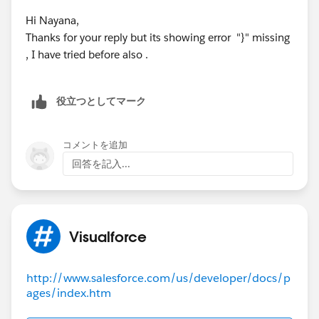
Hi Nayana,
Thanks for your reply but its showing error "}" missing
, I have tried before also .
役立つとしてマーク
コメントを追加
回答を記入...
Visualforce
http://www.salesforce.com/us/developer/docs/p
ages/index.htm