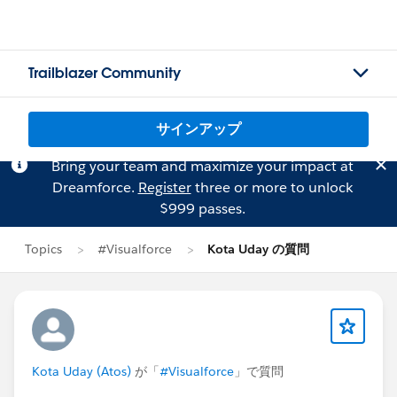
Trailblazer Community
サインアップ
Bring your team and maximize your impact at
Dreamforce.
Register
three or more to unlock
$999 passes.
Topics
#Visualforce
Kota Uday の質問
Kota Uday (Atos)
が「
#Visualforce
」で質問