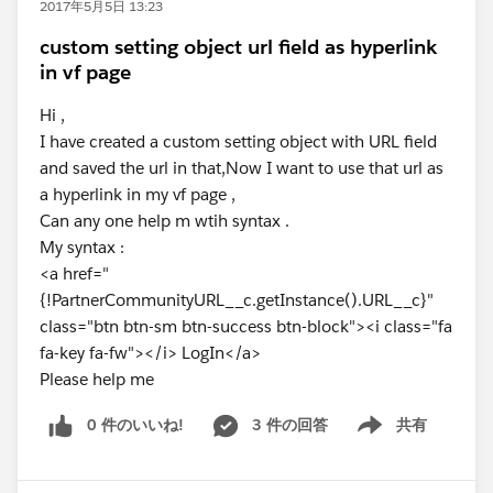
2017年5月5日 13:23
custom setting object url field as hyperlink
in vf page
Hi ,
I have created a custom setting object with URL field
and saved the url in that,Now I want to use that url as
a hyperlink in my vf page ,
Can any one help m wtih syntax .
My syntax :
<a href="
{!PartnerCommunityURL__c.getInstance().URL__c}"
class="btn btn-sm btn-success btn-block"><i class="fa
fa-key fa-fw"></i> LogIn</a>
Please help me
0 件のいいね!
3 件の回答
共有
Show menu