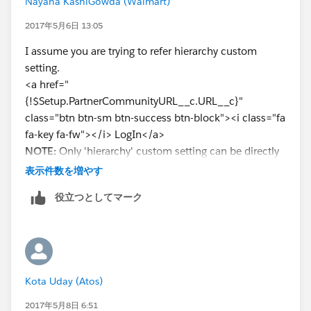
Nayana KashiGowda (Walmart)
2017年5月6日 13:05
I assume you are trying to refer hierarchy custom
setting.
<a href="
{!$Setup.PartnerCommunityURL__c.URL__c}"
class="btn btn-sm btn-success btn-block"><i class="fa
fa-key fa-fw"></i> LogIn</a>
NOTE:
Only 'hierarchy' custom setting can be directly
referred in VF. We can't directly use list custom setting
表示件数を増やす
in VF.
役立つとしてマーク
https://developer.salesforce.com/docs/atlas.en-
us.pages.meta/pages/pages_variables_global_setup.h
tm
Kota Uday (Atos)
2017年5月8日 6:51