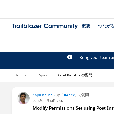
Trailblazer Community
概要
つなが
Bring your team 
Topics
#Apex
Kapil Kaushik の質問
Kapil Kaushik
が「
#Apex
」で質問
2015年10月13日 7:06
Modify Permissions Set using Post Inst