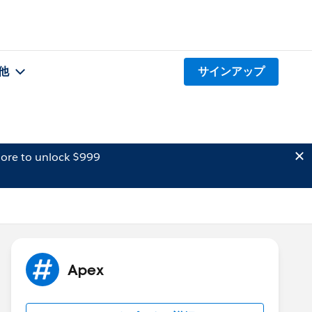
他
サインアップ
ore to unlock $999
Apex