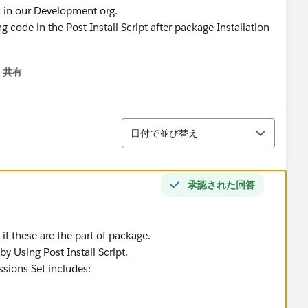
 in our Development org.
 code in the Post Install Script after package Installation
共有
menu
並び替え
日付で並び替え
承認された回答
f these are the part of package.
y Using Post Install Script.
sions Set includes: