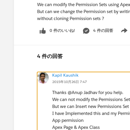
We can modify the Permission Sets using Apex
But can we change the Permission set by writing
without cloning Permission sets ?
0 件のいいね!
4 件の回答
Show 
4 件の回答
Kapil Kaushik
2015年10月26日 7:47
Thanks @Anup Jadhav for you help.
We can not modify the Permissions Set i
But we can Insert new Permissions Set b
I have Implemented this and my Permis
App permission
Apex Page & Apex Class