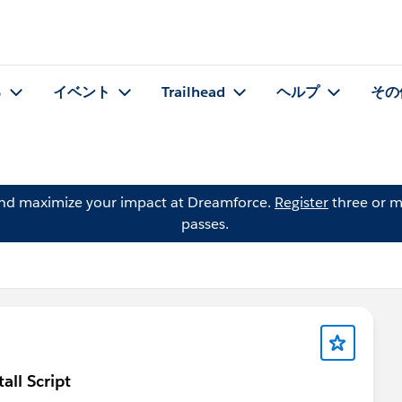
る
イベント
Trailhead
ヘルプ
その
and maximize your impact at Dreamforce.
Register
three or m
passes.
all Script