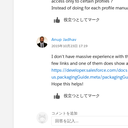
access only to certain profiles ?
Instead of doing for each profile man
役立つとしてマーク
Anup Jadhav
2015年10月23日 17:19
I don't have massive experience with thi
few links and one of them does show an 
https://developer.salesforce.com/docs/
us.packagingGuide.meta/packagingGui
Hope this helps!
役立つとしてマーク
コメントを追加
回答を記入...