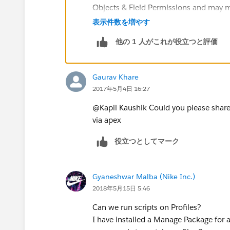
Objects & Field Permissions and may 
If someone needs any help on
Permiss
表示件数を増やす
part of Package and having Master-D
他の 1 人がこれが役立つと評価
feel free to post your Comments on thi
Thanks,
Kapil Kaushik
Gaurav Khare
2017年5月4日 16:27
@Kapil Kaushik Could you please share
via apex
役立つとしてマーク
Gyaneshwar Malba (Nike Inc.)
2018年5月15日 5:46
Can we run scripts on Profiles?
I have installed a Manage Package for al