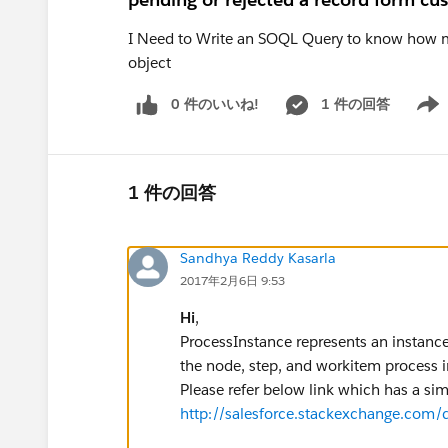
I Need to Write an SOQL Query to know how ma
object
0 件のいいね!
1 件の回答
Show 
1 件の回答
Sandhya Reddy Kasarla
2017年2月6日 9:53
Hi
,
ProcessInstance represents an instance
the node, step, and workitem process in
Please refer below link which has a si
http://salesforce.stackexchange.com/