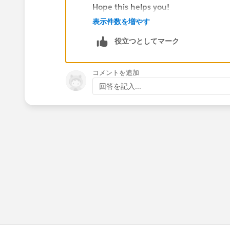
Hope this helps you!
If this helps you, please mark it as solv
表示件数を増やす
Thanks and Regards
役立つとしてマーク
Sandhya
コメントを追加
回答を記入...