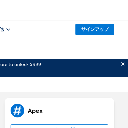
他
サインアップ
ore to unlock $999
Apex