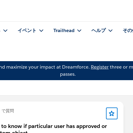
る
イベント
Trailhead
ヘルプ
その
and maximize your impact at Dreamforce.
Register
three or m
passes.
」で質問
to know if particular user has approved or
stom object