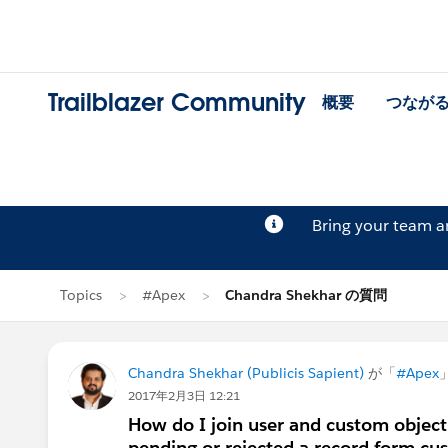
Trailblazer Community
概要
つなが
Bring your team 
Topics
#Apex
Chandra Shekhar の質問
Chandra Shekhar (Publicis Sapient)
が「
#Apex
2017年2月3日 12:21
How do I join user and custom object 
pending or rejected a record form cu