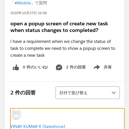
「
#Mobile
」で質問
2020年10月27日 16:58
open a popup screen of create new task
when status changes to completed?
i have a requirement when we change the status of
task to complete we need to show a popup screen to
create a new task
0 件のいいね!
2 件の回答
共有
Show menu
並び替え
2 件の回答
日付で並び替え
VINAY KUMAR K (Salesforce)