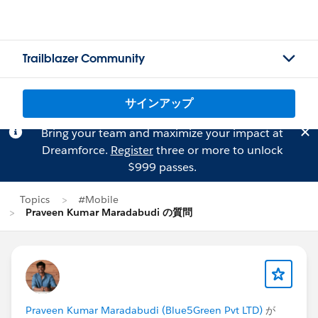
Trailblazer Community
サインアップ
Bring your team and maximize your impact at
Dreamforce.
Register
three or more to unlock
$999 passes.
Topics
#Mobile
Praveen Kumar Maradabudi の質問
Praveen Kumar Maradabudi (Blue5Green Pvt LTD)
が