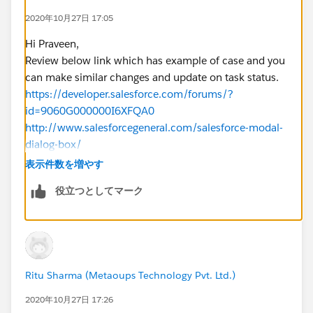
2020年10月27日 17:05
Hi Praveen,
Review below link which has example of case and you
can make similar changes and update on task status.
https://developer.salesforce.com/forums/?
id=9060G000000I6XFQA0
http://www.salesforcegeneral.com/salesforce-modal-
dialog-box/
Thanks,
表示件数を増やす
役立つとしてマーク
Ritu Sharma (Metaoups Technology Pvt. Ltd.)
2020年10月27日 17:26