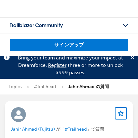
Trailblazer Community
サインアップ
Bring your team and maximize your impact at
Dreamforce.
Register
three or more to unlock
$999 passes.
Topics
#Trailhead
Jahir Ahmad の質問
Jahir Ahmad (Fujitsu)
が「
#Trailhead
」で質問