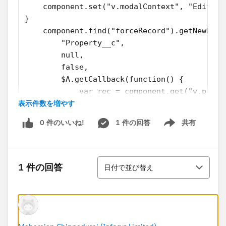
    component.set("v.modalContext", "Edit");
}
    component.find("forceRecord").getNewReco
        "Property__c",
        null,
        false,
        $A.getCallback(function() {
            var rec = component.get("v.prope
表示件数を増やす
            var error = component.get("v.rec
            if (error || (rec === null)) {
0 件のいいね!
1 件の回答
共有
                console.log("Error initializ
Show menu
                return;
            }
並び替え
        })
1 件の回答
日付で並び替え
    );
},
    saveRecord : function(component, event, 
var propBeds = parseInt(component.find('prop
var propBaths = parseInt(component.find('pro