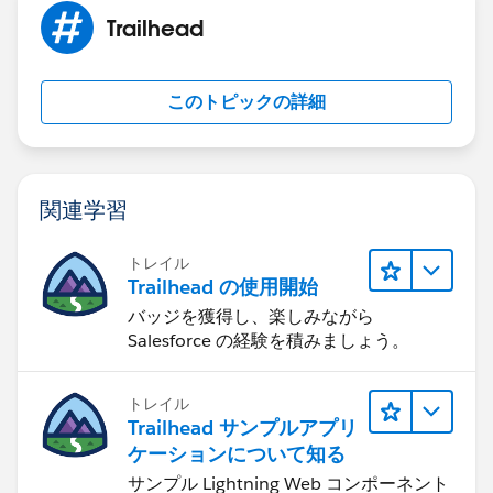
    } else if (result.state === "ERROR") {
Trailhead
        console.log('Error: ' + JSON.stringi
        resultsToast.setParams({
            "title": "Error",
このトピックの詳細
            "message": "There was an error s
        });
        resultsToast.fire();
    } else {
関連学習
        console.log('Unknown problem, state:
    }
トレイル
}));}
Trailhead の使用開始
})
バッジを獲得し、楽しみながら
Salesforce の経験を積みましょう。
トレイル
Trailhead サンプルアプリ
ケーションについて知る
サンプル Lightning Web コンポーネント