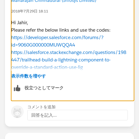
Maharajan Chinnadurai (Infosys Limited)
var propPrice = parseInt(component.find('pro
2018年7月29日 18:11
component.set("v.propertyRecord.Name", compo
component.set("v.propertyRecord.Beds__c", pr
Hi Jahir,
component.set("v.propertyRecord.Baths__c", p
Please refer the below links and use the codes:
component.set("v.propertyRecord.Price__c", p
https://developer.salesforce.com/forums/?
component.set("v.propertyRecord.Status__c", 
id=9060G000000MUWQQA4
var tempRec = component.find("forceRecord");
https://salesforce.stackexchange.com/questions/198
tempRec.saveRecord($A.getCallback(function(r
447/trailhead-build-a-lightning-component-to-
    console.log(result.state);
override-a-standard-action-use-lig
    var resultsToast = $A.get("e.force:showT
https://developer.salesforce.com/forums/ForumsMain
表示件数を増やす
    if (result.state === "SUCCESS") {
?id=9060G0000005M9f
役立つとしてマーク
        resultsToast.setParams({
https://developer.salesforce.com/forums/?
            "title": "Saved",
id=9060G0000005M9fQAE
            "message": "The record was saved
Can you please Let me know if it helps or not!!!
コメントを追加
        });
If it helps don't forget to mark this as a best
回答を記入...
        resultsToast.fire();                
answer!!!
        var recId = result.recordId;
Thanks,
helper.navigateTo(component, recId);
Raj