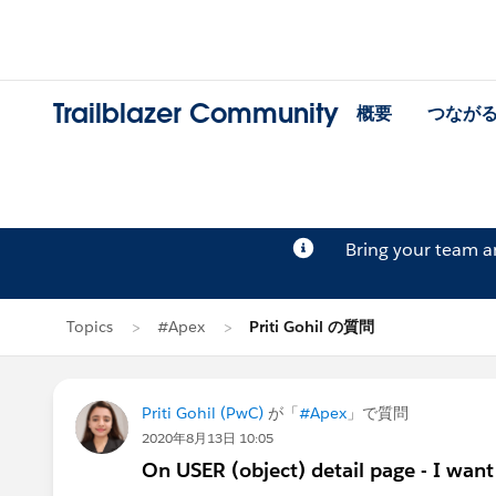
Trailblazer Community
概要
つなが
Bring your team 
Topics
#Apex
Priti Gohil の質問
Priti Gohil (PwC)
が「
#Apex
」で質問
2020年8月13日 10:05
On USER (object) detail page - I wan