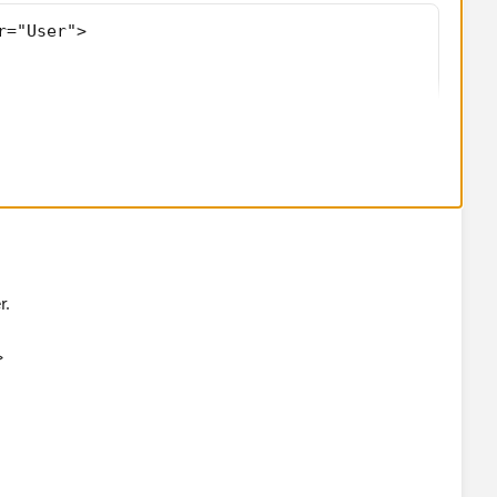
r="User">
available for you in the layout.
r.
>