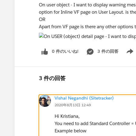
On user object - I want to display warning mes
option for Inline VF page on User Layout. is t
OR
Apart from VF page is there any other options 
0 件のいいね!
3 件の回答
Show 
3 件の回答
Vishal Negandhi (Sitetracker)
2020年8月13日 12:49
Hi Kristiana,
You need to add Standard Controller = Us
Example below