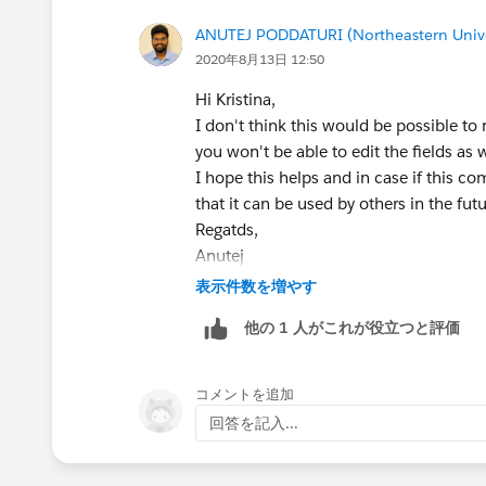
ANUTEJ PODDATURI (Northeastern Unive
2020年8月13日 12:50
Hi Kristina,
I don't think this would be possible to
you won't be able to edit the fields as w
I hope this helps and in case if this 
that it can be used by others in the futu
Regatds,
Anutej
表示件数を増やす
他の 1 人がこれが役立つと評価
コメントを追加
回答を記入...