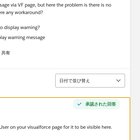
sage via VF page, but here the problem is there is no
here any workaround?
to display warning?
共有
menu
並び替え
日付で並び替え
承認された回答
er on your visualforce page for it to be visible here.