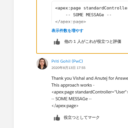
<apex:page standardControlle
    -- SOME MESSAGe --
</apex:page>
表示件数を増やす
Once you have this, the page should be 
他の 1 人がこれが役立つと評価
Best,
Vishal
Priti Gohil (PwC)
2020年8月13日 17:55
Thank you Vishal and Anutej for Answe
This approach works -
<apex:page standardController="User"
-- SOME MESSAGe --
</apex:page>
役立つとしてマーク