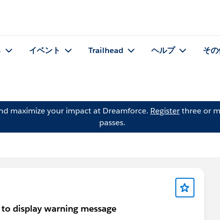
る
イベント
Trailhead
ヘルプ
その
and maximize your impact at Dreamforce.
Register
three or m
passes.
t to display warning message