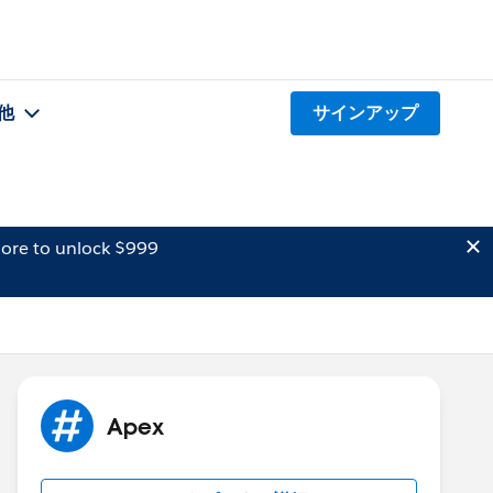
他
サインアップ
ore to unlock $999
Apex