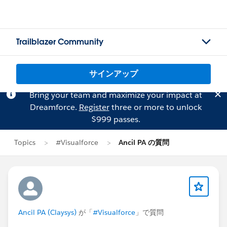
Trailblazer Community
サインアップ
Bring your team and maximize your impact at
Dreamforce.
Register
three or more to unlock
$999 passes.
Topics
#Visualforce
Ancil PA の質問
Ancil PA (Claysys)
が「
#Visualforce
」で質問