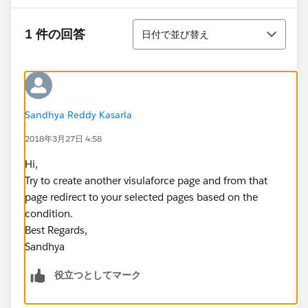
並び替え
1 件の回答
日付で並び替え
Sandhya Reddy Kasarla
2018年3月27日 4:58
Hi,
Try to create another visulaforce page and from that
page redirect to your selected pages based on the
condition.
Best Regards,
Sandhya
役立つとしてマーク